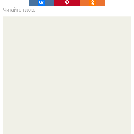
Читайте также
Диета на 3 дня для сушки тела.
Мне 33. Работаю, люблю активные выходные,
спонтанные поездки и вечера в хорошей компании.