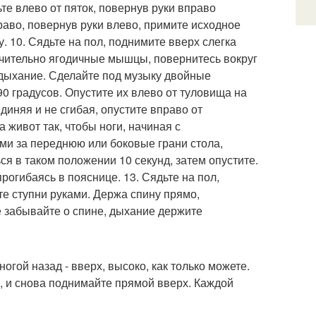
ьте влево от пяток, повернув руки вправо
раво, повернув руки влево, примите исходное
. 10. Сядьте на пол, поднимите вверх слегка
лючительно ягодичные мышцы, повернитесь вокруг
 дыхание. Сделайте под музыку двойные
90 градусов. Опустите их влево от туловища на
диняя и не сгибая, опустите вправо от
а живот так, чтобы ноги, начиная с
ами за переднюю или боковые грани стола,
я в таком положении 10 секунд, затем опустите.
рогибаясь в пояснице. 13. Сядьте на пол,
те ступни руками. Держа спину прямо,
Не забывайте о спине, дыхание держите
огой назад - вверх, высоко, как только можете.
ю, и снова поднимайте прямой вверх. Каждой