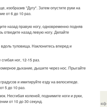
ще, изобразив "Дугу". Затем опустите руки на
е от 6 до 10 раз.
едите назад правую ногу, одновременно подняв
рь отведите назад левую ногу. Делайте
ки вдоль туловища. Наклонитесь вперед и
 сгибая ног, 12-15 раз.
авномерное дыхание, дышите через нос. Прыгайте
5 градусов и имитируйте езду на велосипеде.
т 5 до 10 раз.
мок. Несгибая коленей, поднимите ноги и руки,
⇨
нии от 10 до 30 секунд.