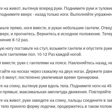
гте на живот, вытянув вперед руки. Поднимите руки и тулови
 поднимите вверх - назад только ноги. Выполняйте упражнени
таньте прямо, ноги вместе, в руках небольшие гантели. Отв
вверх, и прогнитесь. Вернитесь в исходное положение. Тепе
нение 8-12 раз.
вую ногу поставьте на стул, возьмите гантели и опустите ру
ньте гантелями пол. 10-12 Раз каждой ногой.
и вместе, руки с гантелями на поясе. Наклоняйтесь назад, не
ыгайте на носках через скакалку на двух ногах. Держите р
до 5 минут, постепенно увеличивая время тренировки.
гте на спину, вытянув руки вдоль тела. Поднимите ноги на 4
и прямые, максимальная амплитуда движения. Повторяйте о
гте на живот, руки заведите на спину, пальцы соедините в за
 тело приняло форму лодочки, продержитесь в таком положе