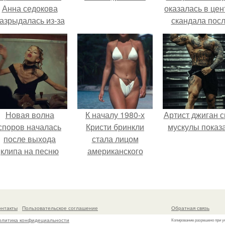
Анна седокова
оказалась в цен
азрыдалась из-за
скандала пос
жесткой травли и
визита блогер
проклятий в сети.
Марины ильино
её
косметологичес
клинику.
Новая волна
К началу 1980-х
Артист джиган с
споров началась
Кристи бринкли
мускулы показа
после выхода
стала лицом
клипа на песню
американского
Petal.
моделинга и
главным
воплощением
естественной
онтакты
Пользовательское соглашение
Обратная связь
привлекательности.
олитика конфидециальности
Копирование разрешено при у