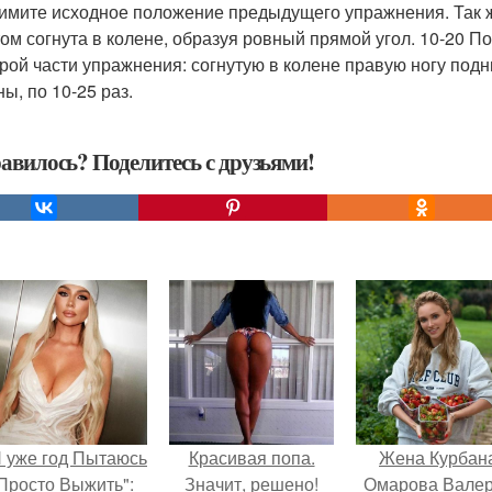
римите исходное положение предыдущего упражнения. Так же
том согнута в колене, образуя ровный прямой угол. 10-20 
орой части упражнения: согнутую в колене правую ногу подн
ы, по 10-25 раз.
авилось? Поделитесь с друзьями!
Я уже год Пытаюсь
Красивая попа.
Жена Курбан
Просто Выжить":
Значит, решено!
Омарова Вале