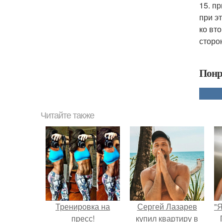
15. п
при э
ко вт
сторон
Понр
Читайте также
Тренировка на
Сергей Лазарев
"
пресс!
купил квартиру в