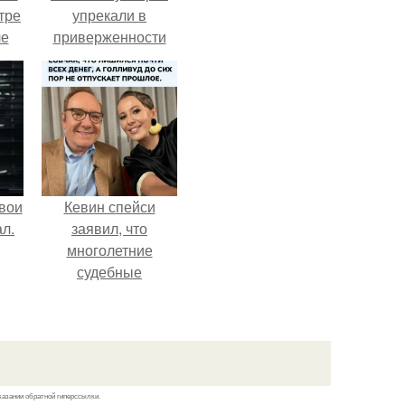
тре
упрекали в
ле
приверженности
а
устаревшим бьюти -
й в
процедурам.
кую
вои
Кевин спейси
л.
заявил, что
многолетние
судебные
разбирательства
практически
уничтожили его
состояние.
казании обратной гиперссылки.