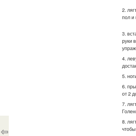
2. ля
пол и
3. вс
руки 
упраж
4. ле
доста
5. ног
6. пр
от 2 
7. ля
Голен
8. ля
⇦
чтобы