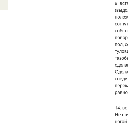
9. вс
(выдо
полож
согну
собст
повор
пол, 
тулови
тазоб
сдела
Сдела
соеди
перек
равно
14. в
Не оп
ногой