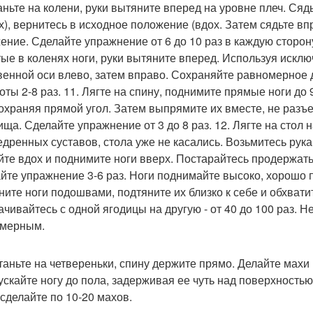
таньте на колени, руки вытяните вперед на уровне плеч. Сяд
х), вернитесь в исходное положение (вдох. Затем сядьте вп
ение. Сделайте упражнение от 6 до 10 раз в каждую сторону
тые в коленях ноги, руки вытяните вперед. Используя иск
венной оси влево, затем вправо. Сохраняйте равномерное
оты 2-8 раз. 11. Лягте на спину, поднимите прямые ноги до 
сохраняя прямой угол. Затем выпрямите их вместе, не разъе
ща. Сделайте упражнение от 3 до 8 раз. 12. Лягте на стол н
едренных суставов, стола уже не касались. Возьмитесь рук
йте вдох и поднимите ноги вверх. Постарайтесь продержатьс
йте упражнение 3-6 раз. Ноги поднимайте высоко, хорошо п
ните ноги подошвами, подтяните их близко к себе и обхвати
ачивайтесь с одной ягодицы на другую - от 40 до 100 раз. 
мерным.
станьте на четвереньки, спину держите прямо. Делайте махи н
ускайте ногу до пола, задерживая ее чуть над поверхность
 сделайте по 10-20 махов.