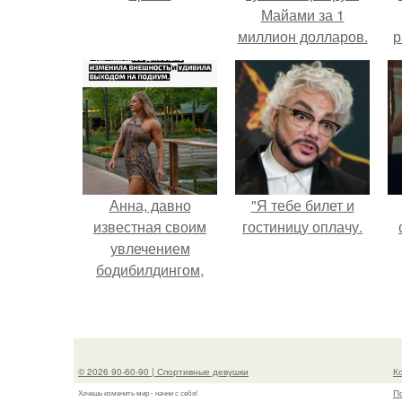
Майами за 1
миллион долларов.
р
Анна, давно
"Я тебе билет и
известная своим
гостиницу оплачу.
увлечением
бодибилдингом,
впервые
попробовала себя
в роли модели.
© 2026 90-60-90 | Спортивные девушки
К
П
Хочешь изменить мир - начни с себя!