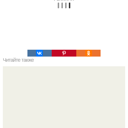
Читайте также
Йога для живота: 5 несложных поз, которые помогут
вернуть стройность.