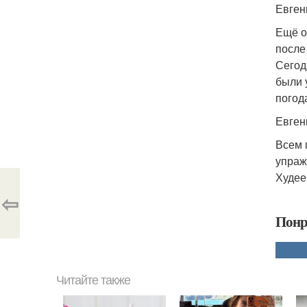
Евген
Ещё о
после
Сегод
были 
погод
Евген
Всем 
упраж
Худее
⇦
Понр
Читайте также