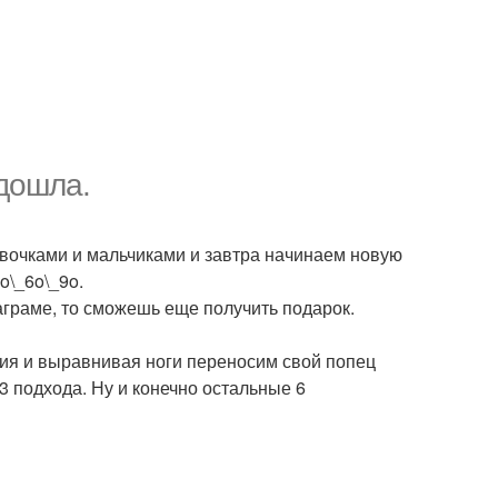
одошла.
очками и мальчиками и завтра начинаем новую
o\_6o\_9o.
таграме, то сможешь еще получить подарок.
ния и выравнивая ноги переносим свой попец
 подхода. Ну и конечно остальные 6