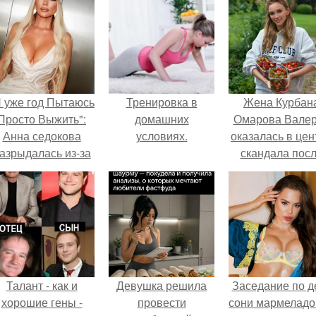
Я уже год Пытаюсь
Тренировка в
Жена Курбан
Просто Выжить":
домашних
Омарова Вале
Анна седокова
условиях.
оказалась в цен
азрыдалась из-за
скандала пос
жесткой травли и
визита блогер
проклятий в сети.
Марины ильино
её
косметологичес
клинику.
Талант - как и
Девушка решила
Заседание по д
хорошие гены -
провести
сони мармеладо