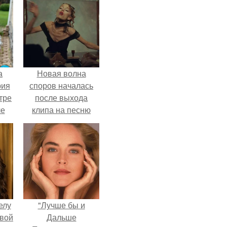
а
Новая волна
рия
споров началась
тре
после выхода
ле
клипа на песню
а
Petal.
й в
кую
елу
"Лучше бы и
вой
Дальше