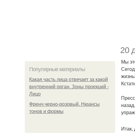
20 
Мы эт
Сегод
Популярные материалы
жизнь
Какая часть лица отвечает за какой
Кстат
внутренний орган. Зоны проекций -
Лицо
Пресс
Френч черно-розовый. Нюансы
назад
тонов и формы
упраж
Итак,