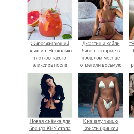
Жиросжигающий
Джастин и хейли
"
эликсир. Несколько
бибер, которые в
глотков такого
прошлом месяце
эликсира после
отметили восьмую
р
обеда способны
годовщину
ускорить сжигание
помолвки, показали
калорий,
новые фото с
полученных во
совместного
время еды.
отдыха.
Новая съёмка для
К началу 1980-х
бренда KHY стала
Кристи бринкли