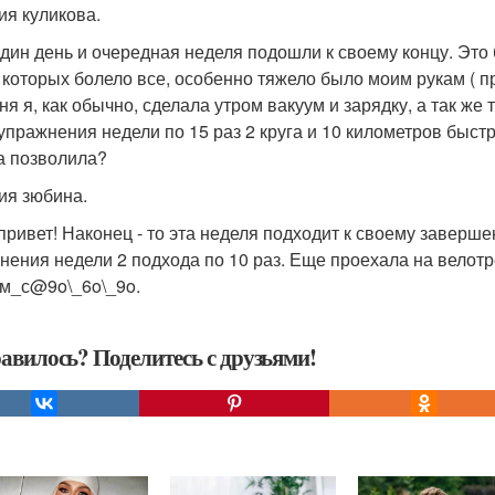
ия куликова.
дин день и очередная неделя подошли к своему концу. Это
 которых болело все, особенно тяжело было моим рукам ( 
ня я, как обычно, сделала утром вакуум и зарядку, а так же
упражнения недели по 15 раз 2 круга и 10 километров быст
а позволила?
ия зюбина.
привет! Наконец - то эта неделя подходит к своему заверш
нения недели 2 подхода по 10 раз. Еще проехала на велотр
м_с@9o\_6o\_9o.
авилось? Поделитесь с друзьями!