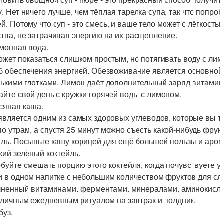
у. Нет ничего лучше, чем тёплая тарелка супа, так что поп
й. Потому что суп - это смесь, и ваше тело может с лёгкос
тва, не затрачивая энергию на их расщепление.
имонная вода.
ожет показаться слишком простым, но потягивать воду с ли
б обеспечения энергией. Обезвоживание является основной
ькими глотками. Лимон даёт дополнительный заряд витамин
айте свой день с кружки горячей воды с лимоном.
всяная каша.
является одним из самых здоровых углеводов, которые вы 
по утрам, а спустя 25 минут можно съесть какой-нибудь фру
йль. Посыпьте кашу корицей для ещё большей пользы и аро
ркий зелёный коктейль.
буйте смешать порцию этого коктейля, когда почувствуете 
и в одном напитке с небольшим количеством фруктов для сл
ненный витаминами, ферментами, минералами, аминокисло
тличным ежедневным ритуалом на завтрак и полдник.
буз.