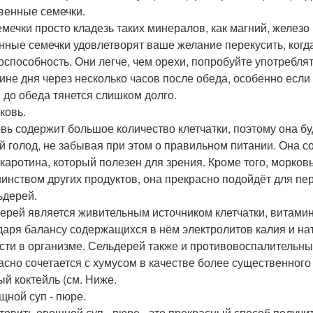
квенные семечки.
емечки просто кладезь таких минералов, как магний, железо 
нные семечки удовлетворят ваше желание перекусить, когд
оспособность. Они легче, чем орехи, попробуйте употреблят
ине дня через несколько часов после обеда, особенно если
 до обеда тянется слишком долго.
ковь.
вь содержит большое количество клетчатки, поэтому она б
й голод, не забывая при этом о правильном питании. Она с
- каротина, который полезен для зрения. Кроме того, морко
инством других продуктов, она прекрасно подойдёт для пере
ьдерей.
ерей является живительным источником клетчатки, витамин
даря балансу содержащихся в нём электролитов калия и на
сти в организме. Сельдерей также и противовоспалительны
асно сочетается с хумусом в качестве более существенного 
ый коктейль (см. Ниже.
ощной суп - пюре.
товить овощной суп - пюре - это прекрасный способ получ