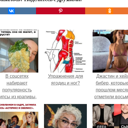
В соцсетях
Упражнения для
Джастин и хей
набирают
ягодиц и ног?
бибер, которые
популярность
прошлом меся
ипсы из крапивы,
отметили вось
которые
годовщину
пользователи в
помолвки, пока
комментариях
новые фото 
называют
совместного