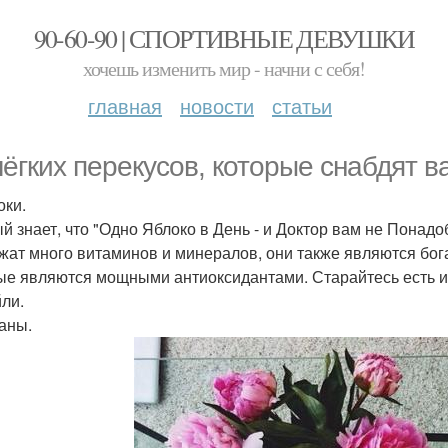
90-60-90 | СПОРТИВНЫЕ ДЕВУШКИ
хочешь изменить мир - начни с себя!
главная
новости
статьи
лёгких перекусов, которые снабдят в
оки.
й знает, что "Одно Яблоко в День - и Доктор вам не Понадоб
жат много витаминов и минералов, они также являются бо
ые являются мощными антиоксидантами. Старайтесь есть и
йли.
наны.