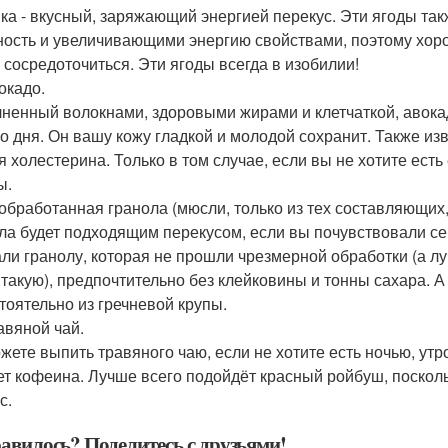
ка - вкусный, заряжающий энергией перекус. Эти ягоды т
ность и увеличивающими энергию свойствами, поэтому хорош
 сосредоточиться. Эти ягоды всегда в изобилии!
окадо.
ненный волокнами, здоровыми жирами и клетчаткой, авокад
о дня. Он вашу кожу гладкой и молодой сохранит. Также из
я холестерина. Только в том случае, если вы не хотите есть
ы.
еобработанная гранола (мюсли, только из тех составляющих
ла будет подходящим перекусом, если вы почувствовали се
ли гранолу, которая не прошли чрезмерной обработки (а л
 такую), предпочтительно без клейковины и тонны сахара. А
тоятельно из гречневой крупы.
авяной чай.
жете выпить травяного чаю, если не хотите есть ночью, утро
ет кофеина. Лучше всего подойдёт красный ройбуш, посколь
с.
авилось? Поделитесь с друзьями!