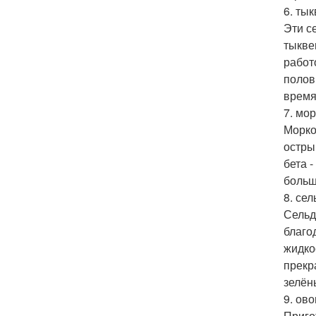
6. ты
Эти с
тыкве
работ
полов
время
7. мор
Морко
остры
бета 
больш
8. сел
Сельд
благо
жидко
прекр
зелён
9. ов
Приго