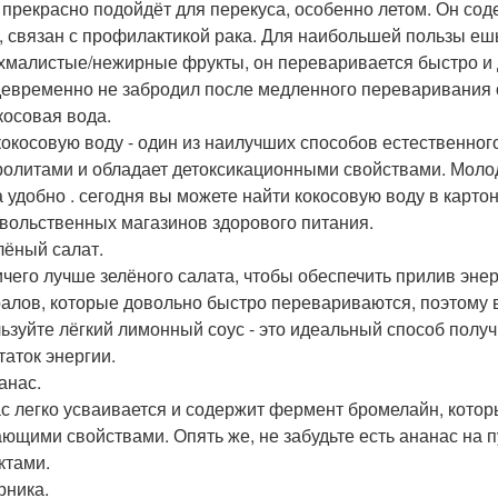
 прекрасно подойдёт для перекуса, особенно летом. Он сод
, связан с профилактикой рака. Для наибольшей пользы ешь
хмалистые/нежирные фрукты, он переваривается быстро и 
евременно не забродил после медленного переваривания 
окосовая вода.
кокосовую воду - один из наилучших способов естественно
ролитами и обладает детоксикационными свойствами. Молод
а удобно . сегодня вы можете найти кокосовую воду в карт
вольственных магазинов здорового питания.
елёный салат.
ичего лучше зелёного салата, чтобы обеспечить прилив эн
алов, которые довольно быстро перевариваются, поэтому вы
ьзуйте лёгкий лимонный соус - это идеальный способ получ
таток энергии.
анас.
с легко усваивается и содержит фермент бромелайн, кото
ющими свойствами. Опять же, не забудьте есть ананас на пу
ктами.
рника.