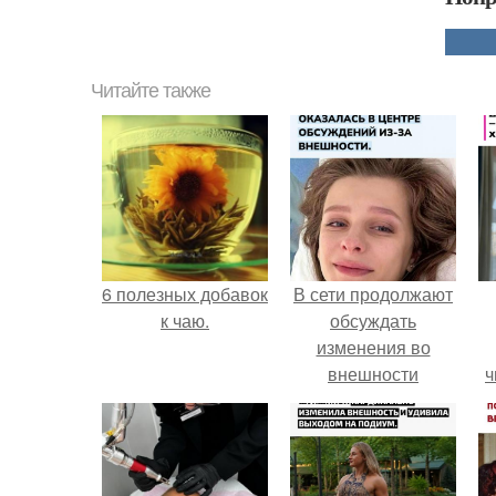
Читайте также
6 полезных добавок
В сети продолжают
к чаю.
обсуждать
изменения во
внешности
ч
актрисы.