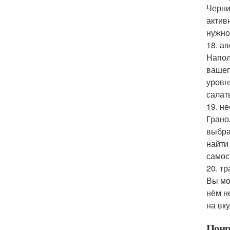
Черни
актив
нужно
18. ав
Напол
вашег
уровн
салат
19. н
Грано
выбра
найти
самос
20. тр
Вы мо
нём н
на вку
Понр