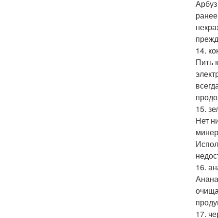
Арбуз
ранее
некра
прежд
14. к
Пить 
элект
всегд
продо
15. з
Нет н
минер
Испол
недос
16. ан
Анана
очища
проду
17. че