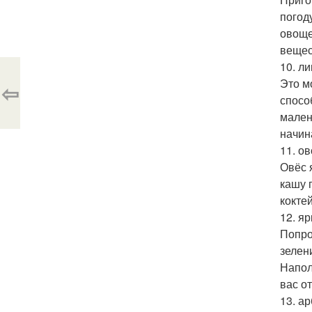
погод
овоще
вещес
10. л
Это м
⇦
спосо
мален
начин
11. о
Овёс 
кашу 
кокте
12. я
Попро
зелен
Напол
вас о
13. ар