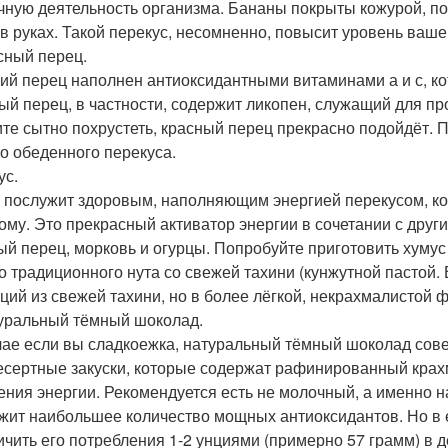
чную деятельность организма. Бананы покрыты кожурой, по
 в руках. Такой перекус, несомненно, повысит уровень ваш
асный перец.
ий перец наполнен антиоксидантными витаминами а и с, к
ый перец, в частности, содержит ликопен, служащий для пр
ите сытно похрустеть, красный перец прекрасно подойдёт. 
о обеденного перекуса.
ус.
 послужит здоровым, наполняющим энергией перекусом, кот
ому. Это прекрасный активатор энергии в сочетании с други
ый перец, морковь и огурцы. Попробуйте приготовить хумус и
о традиционного нута со свежей тахини (кунжутной пастой
ьций из свежей тахини, но в более лёгкой, некрахмалистой 
туральный тёмный шоколад.
чае если вы сладкоежка, натуральный тёмный шоколад совер
есертные закуски, которые содержат рафинированный кра
ения энергии. Рекомендуется есть не молочный, а именно 
жит наибольшее количество мощных антиоксидантов. Но в е
ичить его потребления 1-2 унциями (примерно 57 грамм) в д