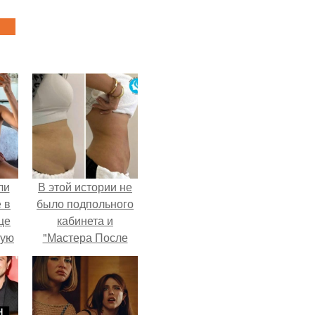
ли
В этой истории не
 в
было подпольного
це
кабинета и
мую
"Мастера После
Двухнедельных
зали
Курсов".
с