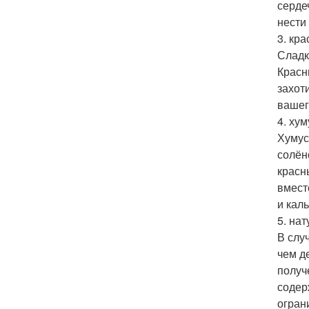
серде
нести
3. кр
Сладк
Красн
захот
вашег
4. хум
Хумус
солён
красн
вмест
и кал
5. на
В слу
чем д
получ
содер
огран