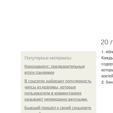
20 
1. ябл
Кажды
Популярные материалы
содер
Коронавирус: предварительные
котор
итоги пандемии
кокте
В соцсетях набирают популярность
2. ба
чипсы из крапивы, которые
пользователи в комментариях
называют неожиданно вкусными.
Бывший пришёл к своей сеньорите