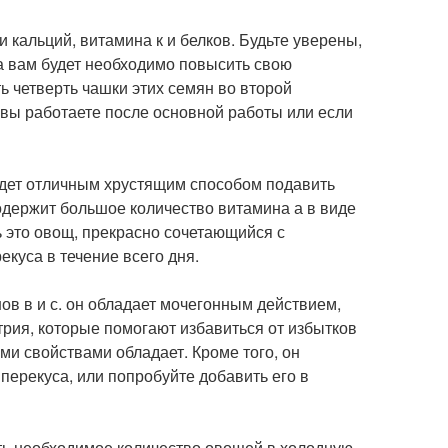
и кальций, витамина к и белков. Будьте уверены,
а вам будет необходимо повысить свою
ь четверть чашки этих семян во второй
 вы работаете после основной работы или если
удет отличным хрустящим способом подавить
одержит большое количество витамина а в виде
вь это овощ, прекрасно сочетающийся с
куса в течение всего дня.
ов в и с. он обладает мочегонным действием,
трия, которые помогают избавиться от избытков
ми свойствами обладает. Кроме того, он
перекуса, или попробуйте добавить его в
ить необходимое количество овощей в холодную