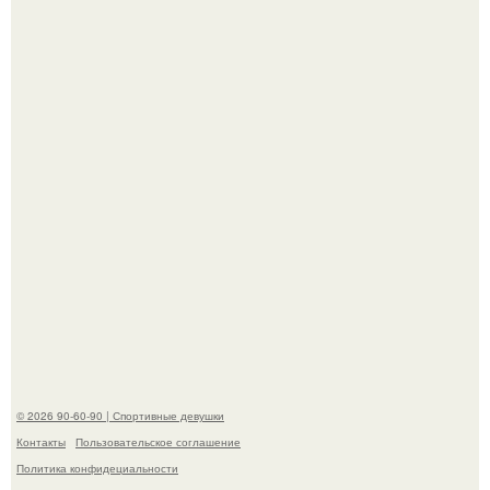
только для красоты, а теперь нейробиологи вроде как
нашли этому научное объяснение.
В стране зафиксировали аномальный психологический
сдвиг: переоценка ценностей и жесткая депрессия
теперь настигают парней на 10 лет раньше.
© 2026 90-60-90 | Спортивные девушки
Контакты
Пользовательское соглашение
Политика конфидециальности