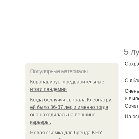
5 л
Сохра
Популярные материалы
С ябл
Коронавирус: предварительные
итоги пандемии
Очень
и вып
Когда беллуччи сыграла Клеопатру,
Сочет
ей было 36-37 лет, и именно тогда
она находилась на вершине
На ос
карьеры.
Новая съёмка для бренда KHY