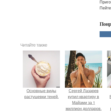
Приго
Пейте
Понр
Читайте также
Основные виды
Сергей Лазарев
растушевки теней.
купил квартиру в
Майами за 1
миллион долларов.