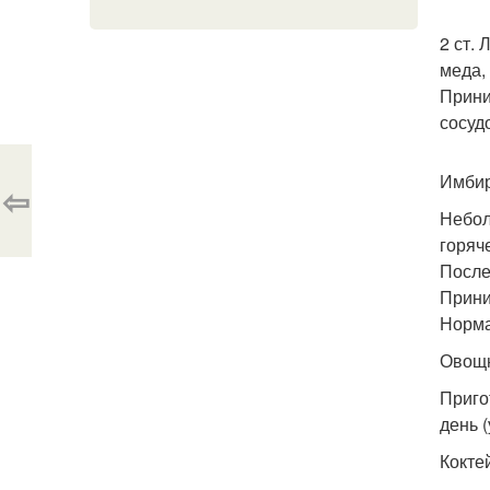
2 ст.
меда,
Прини
сосуд
Имбир
⇦
Небол
горяч
После
Прини
Норма
Овощн
Приго
день 
Кокте