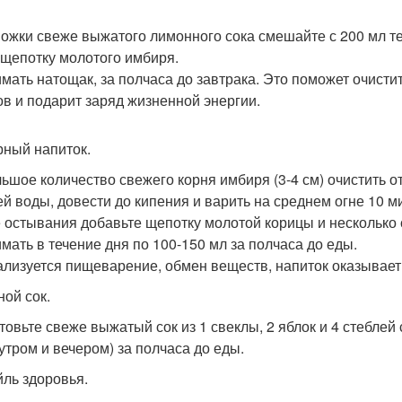
 Ложки свеже выжатого лимонного сока смешайте с 200 мл те
 щепотку молотого имбиря.
мать натощак, за полчаса до завтрака. Это поможет очисти
ов и подарит заряд жизненной энергии.
ный напиток.
ьшое количество свежего корня имбиря (3-4 см) очистить от
ей воды, довести до кипения и варить на среднем огне 10 ми
 остывания добавьте щепотку молотой корицы и несколько
мать в течение дня по 100-150 мл за полчаса до еды.
лизуется пищеварение, обмен веществ, напиток оказывае
ой сок.
товьте свеже выжатый сок из 1 свеклы, 2 яблок и 4 стеблей 
(утром и вечером) за полчаса до еды.
йль здоровья.