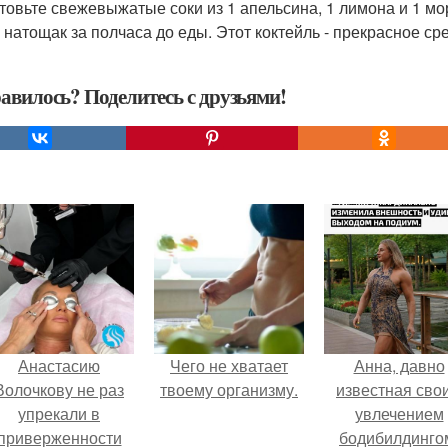
товьте свежевыжатые соки из 1 апельсина, 1 лимона и 1 м
 натощак за полчаса до еды. Этот коктейль - прекрасное сре
авилось? Поделитесь с друзьями!
Анастасию
Чего не хватает
Анна, давно
Волочкову не раз
твоему организму.
известная сво
упрекали в
увлечением
приверженности
бодибилдинго