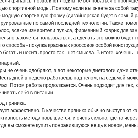
если финансы позволяют людям не волноваться о пропущенн
ью спортивной моды. Поэтому если вы знаете за собой так
 модную спортивную форму (дизайнерская будет в самый ра
труированные по самой последней технологии. Также помогу
олос, всякие измерители пульса, фирменный коврик для зан
тельно захочется пользоваться, а сделать это можно будет
го способа - покупка красивых кроссовок особой конструкци
 бегать и носить просто так - нет смысла. В итоге, хочешь 
линарный.
ры не очень одобряют, а вот некоторые диетологи даже от
Шесть дней в неделю работаешь над телом, на седьмой може
лах. Потом работа продолжается. Очень подходит для тех, 
ичивать себя в питании.
од пряника.
вует эффективно. В качестве пряника обычно выступают ка
тивность метода повышается, и очень сильно, где-то через
огда вы сможете купить понравившуюся вещь в новом, мен