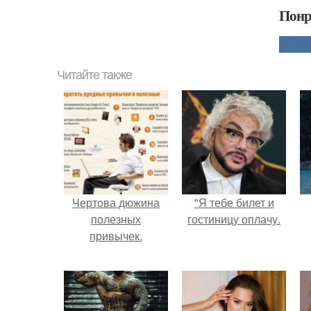
Понр
Читайте также
Чертова дюжина
"Я тебе билет и
полезных
гостиницу оплачу.
привычек.