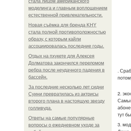
стала лицом американского
моделинга и главным воплощением
естественной привлекательности.
Новая съёмка для бренда KHY
стала полной противоположностью
образу, с которым кайли
ассоциировалась последние годы.
Отдых на пхукете для Алексея
Долматова закончился переломом
. Сра
ребра после неудачного падения в
потом
бассейн.
За последние несколько лет сидни
2. эк
Суини превратилась из актрисы
Самый
второго плана в настоящую звезду
абоне
голливуда.
тут б
Ответы на самые популярные
3. мо
вопросы о ежедневном уходе за