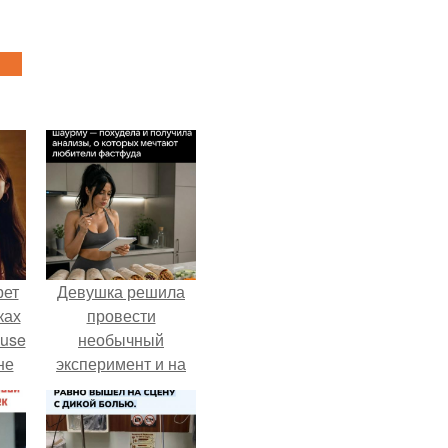
рет
Девушка решила
ках
провести
ouse
необычный
не
эксперимент и на
ь в
протяжении 30
дней питалась
оли
одной шаурмой.