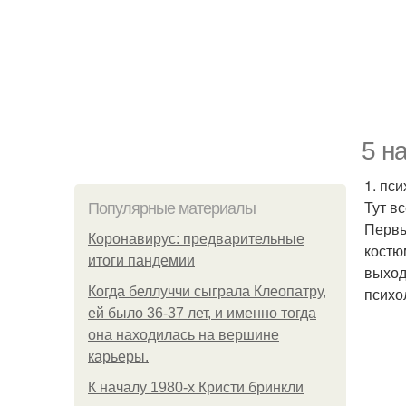
5 н
1. пс
Тут в
Популярные материалы
Первы
Коронавирус: предварительные
костю
итоги пандемии
выход
Когда беллуччи сыграла Клеопатру,
психо
ей было 36-37 лет, и именно тогда
она находилась на вершине
карьеры.
К началу 1980-х Кристи бринкли