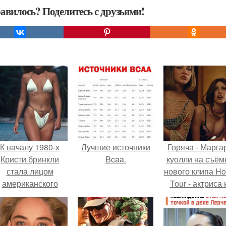
авилось? Поделитесь с друзьями!
К началу 1980-х
Лучшие источники
Горяча - Марга
Кристи бринкли
Bcaa.
куолли на съём
стала лицом
нового клипа H
американского
Tour - актриса 
моделинга и
только появилас
главным
кадре, но и
воплощением
выступила в р