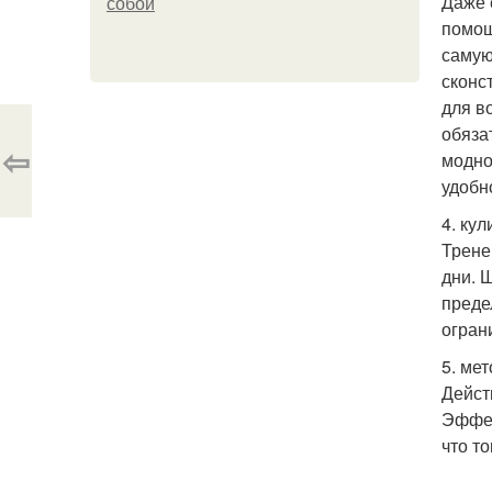
Даже 
собой
помощ
самую
сконс
для в
обяза
⇦
модно
удобно
4. ку
Трене
дни. 
преде
огран
5. мет
Дейст
Эффек
что т