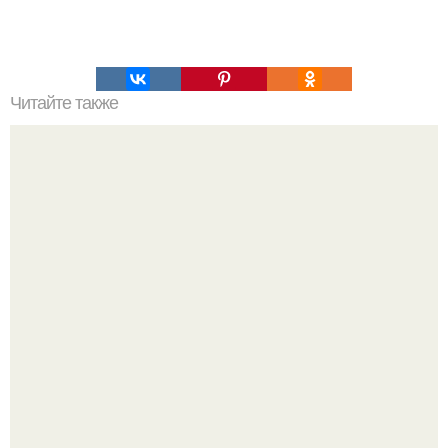
Читайте также
Парадокс дряблой попы.