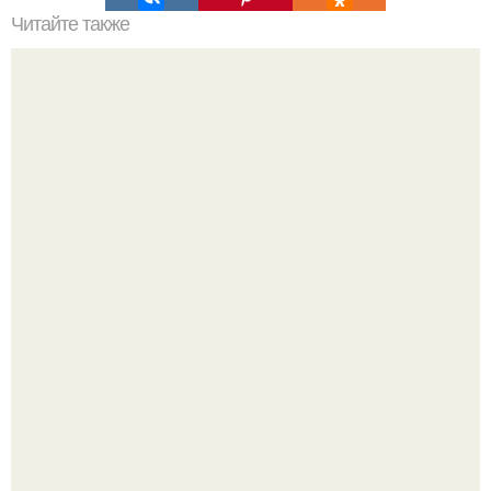
Читайте также
6 продуктов которые следят за вашей талией:
Пока актёр делится кулинарными экспериментами, его
главный проект сделал серьёзный шаг вперёд.