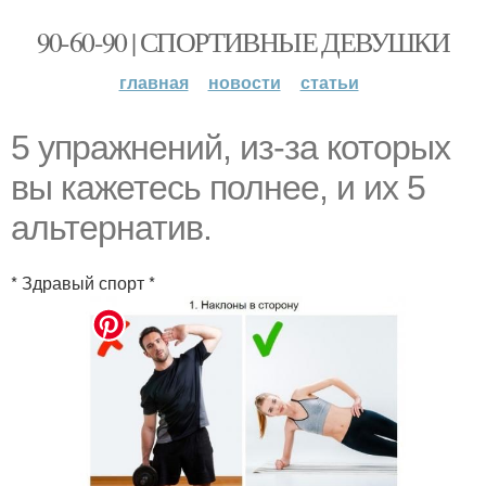
90-60-90 | СПОРТИВНЫЕ ДЕВУШКИ
главная
новости
статьи
5 упражнений, из-за которых
вы кажетесь полнее, и их 5
альтернатив.
* Здравый спорт *