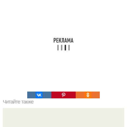
Читайте также