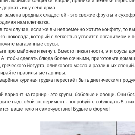
аши любимые конфетки, вафли, пряники и печенья перестан
е держать их у себя дома.
я замена вредных сладостей - это свежие фрукты и сухофр
одимая нам клетчатка.
в том случае, если же вы непременно хотите конфету, то в
ого шоколада, который с легкостью усвоится организмом и 
ключите магазинные соусы.
ьте про майонез и кетчуп. Вместо пикантности, эти соусы
 А чтобы сделать блюда более сочными, приготовьте домаш
, греческого йогурта, оливкового масла и различных специй.
бирайте правильные гарниры.
варёная куриная грудка перестаёт быть диетическим продук
й вариант на гарнир - это крупы, бобовые и овощи. Они бог
дите над собой эксперимент - попробуйте соблюдать 5 этих 
ится ваше тело и самочувствие! Будьте в форме!