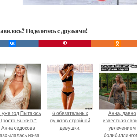
авилось? Поделитесь с друзьями!
Я уже год Пытаюсь
6 обязательных
Анна, давно
Просто Выжить":
пунктов стройной
известная сво
Анна седокова
девушки.
увлечением
азрыдалась из-за
бодибилдинго