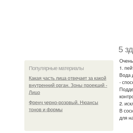
5 з
Очень
1. пе
Популярные материалы
Вода 
Какая часть лица отвечает за какой
- спос
внутренний орган. Зоны проекций -
Подде
Лицо
контр
Френч черно-розовый. Нюансы
2. ис
тонов и формы
В сос
для н