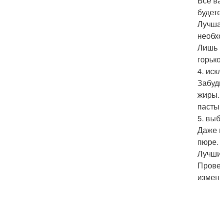
Все в
будет
Лучша
необх
Лишь 
горьк
4. ис
Забуд
жиры.
пасты
5. вы
Даже 
пюре.
Лучши
Прове
измен