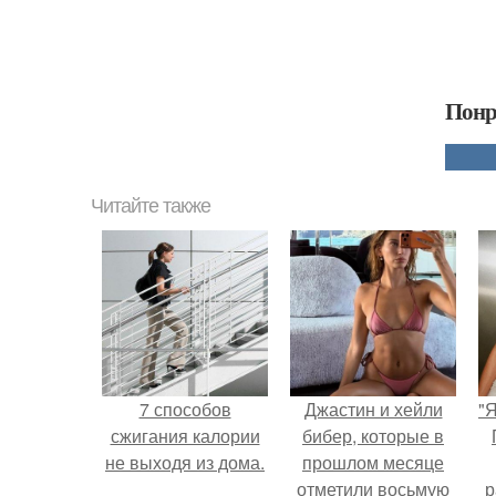
Понр
Читайте также
7 способов
Джастин и хейли
"
сжигания калории
бибер, которые в
не выходя из дома.
прошлом месяце
отметили восьмую
р