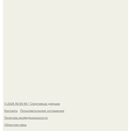
противоположностью образу, с которым кайли
ассоциировалась последние годы.
Талант - как и хорошие гены - часто передается по
наследству.
© 2026 90-60-90 | Спортивные девушки
Контакты
Пользовательское соглашение
Политика конфидециальности
Обратная связь