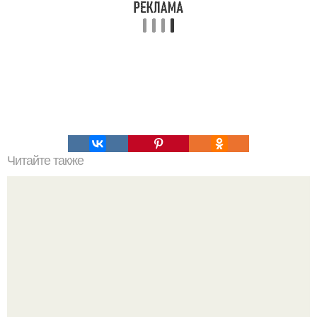
Читайте также
Банановая Овсянка! Идея для завтрака!