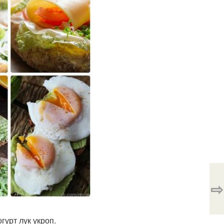
⇨
гурт лук укроп.