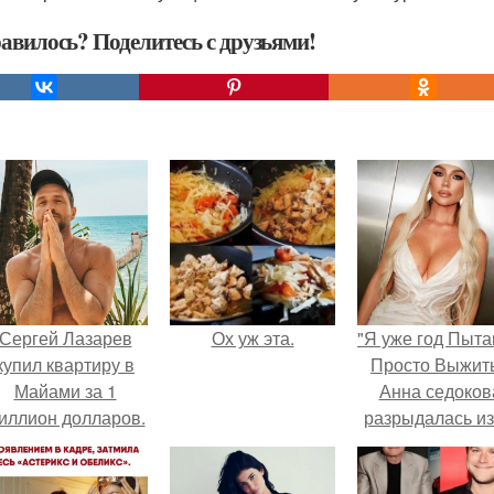
авилось? Поделитесь с друзьями!
Сергей Лазарев
Ох уж эта.
"Я уже год Пыт
купил квартиру в
Просто Выжить
Майами за 1
Анна седоков
иллион долларов.
разрыдалась из
жесткой травли
проклятий в се