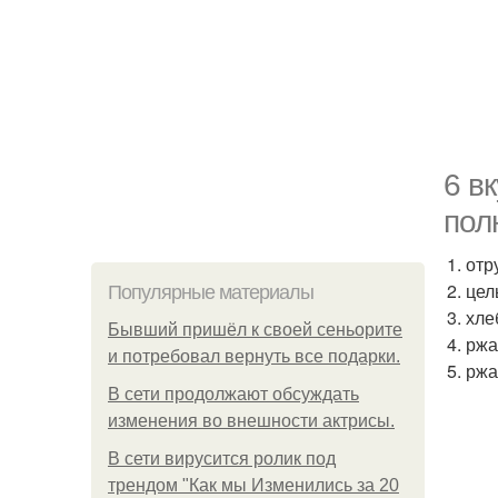
6 в
пол
1. от
2. це
Популярные материалы
3. хл
Бывший пришёл к своей сеньорите
4. рж
и потребовал вернуть все подарки.
5. рж
В сети продолжают обсуждать
изменения во внешности актрисы.
В сети вирусится ролик под
трендом "Как мы Изменились за 20