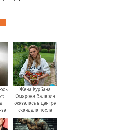
аюсь
Жена Курбана
":
Омарова Валерия
а
оказалась в центре
-за
скандала после
 и
визита блогера
ти.
Марины ильиной в