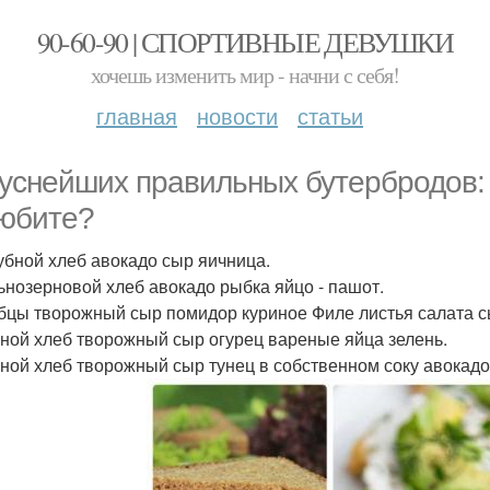
90-60-90 | СПОРТИВНЫЕ ДЕВУШКИ
хочешь изменить мир - начни с себя!
главная
новости
статьи
куснейших правильных бутербродов: 
юбите?
рубной хлеб авокадо сыр яичница.
льнозерновой хлеб авокадо рыбка яйцо - пашот.
ебцы творожный сыр помидор куриное Филе листья салата с
аной хлеб творожный сыр огурец вареные яйца зелень.
аной хлеб творожный сыр тунец в собственном соку авокад