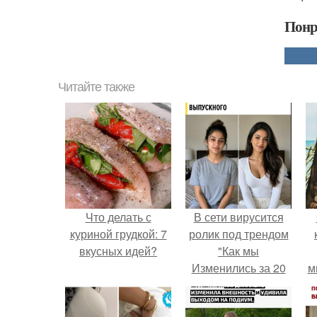
Понр
Читайте также
Что делать с
В сети вирусится
куриной грудкой: 7
ролик под трендом
вкусных идей?
"Как мы
Изменились за 20
м
лет".