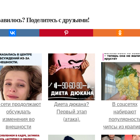
авилось? Поделитесь с друзьями!
 сети продолжают
Диета дюкана?
В соцсетях
обсуждать
Первый этап
набирают
изменения во
(атака).
популярност
внешности
чипсы из крапи
актрисы.
которые