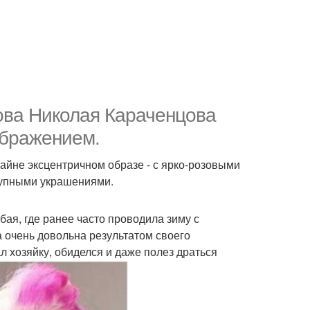
ова Николая Караченцова
ображением.
айне эксцентричном образе - с ярко-розовыми
рупными украшениями.
я, где ранее часто проводила зиму с
 очень довольна результатом своего
л хозяйку, обиделся и даже полез драться