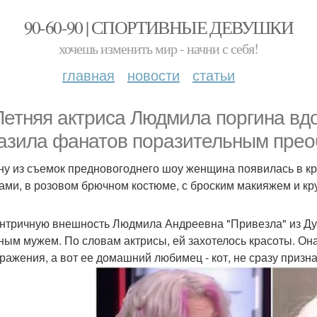
90-60-90 | СПОРТИВНЫЕ ДЕВУШКИ
хочешь изменить мир - начни с себя!
главная
новости
статьи
Летняя актриса Людмила поргина вд
азила фанатов поразительным пре
ну из съемок предновогоднего шоу женщина появилась в кр
ами, в розовом брючном костюме, с броским макияжем и к
нтричную внешность Людмила Андреевна "Привезла" из Дуба
ным мужем. По словам актрисы, ей захотелось красоты. Она
ражения, а вот ее домашний любимец - кот, не сразу призна