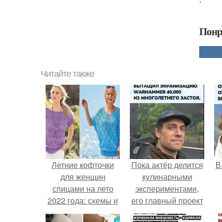
Понр
Читайте также
Летние кофточки
Пока актёр делится
В
для женщин
кулинарными
спицами на лето
экспериментами,
2022 года: схемы и
его главный проект
описание
сделал серьёзный