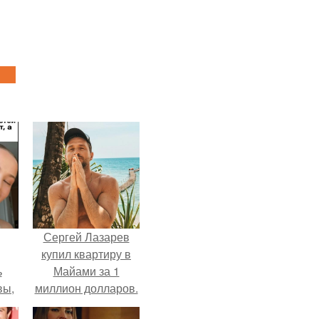
Сергей Лазарев
купил квартиру в
ь
Майами за 1
вы,
миллион долларов.