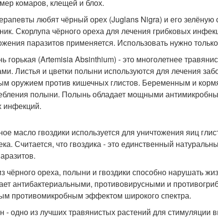
мер комаров, клещей и блох.
ерапевты любят чёрный орех (Juglans Nigra) и его зелёную 
ник. Скорлупа чёрного ореха для лечения грибковых инфекц
ожения паразитов применяется. Использовать нужно только
ь горькая (Artemisia Absinthium) - это многолетнее травян
ами. Листья и цветки полыни используются для лечения заб
м оружием против кишечных глистов. Беременным и корм
ебления полыни. Полынь обладает мощными антимикробным
х инфекций.
ое масло гвоздики используется для уничтожения яиц глис
ека. Считается, что гвоздика - это единственный натуральн
паразитов.
из чёрного ореха, полыни и гвоздики способно нарушать жи
ает антибактериальными, противовирусными и противогриб
ым противомикробным эффектом широкого спектра.
н - одно из лучших травянистых растений для стимуляции 