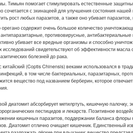
мы. Тимьян помогает стимулировать естественные защитны
о сочетается с эхинацеей для улучшения состояния нашей
тить рост любых паразитов, а также оно убивает паразитов
 орегано содержит очень большое количество уничтожающи
 антипаразитарные, противовирусные, антибактериальные 
тивно убивает все вредные организмы и способно уничтож
х исследований свидетельствуют об эффективности масла 
разитических болезней до рака.
с китайский (Coptis Chinensis) веками использовался в тра
 инфекций, в том числе бактериальных, паразитарных, прот
жится вещество под названием берберин, которое отвечает
ния.
ой диатомит абсорбирует метилртуть, кишечную палочку, э
рорганических пестицидов и лекарств. Позитивное воздейс
ожении кишечных паразитов, поддержании баланса флоры к
нов. Диатомит отлично очищает кишечник. Единственный из
мита раздражать лёгкие при вдыхании; вещество представл