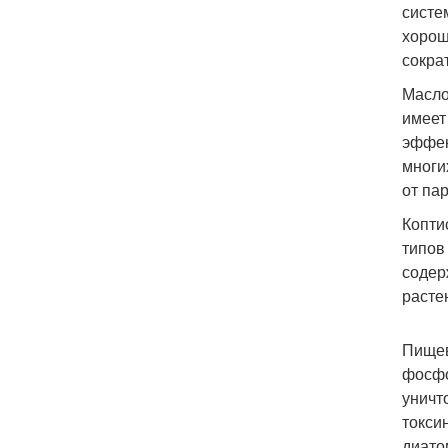
систе
хорош
сокра
Масло
имеет
эффек
многи
от па
Копти
типов
содер
расте
Пищев
фосфо
уничт
токси
диато