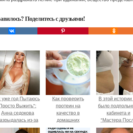
авилось? Поделитесь с друзьями!
Я уже год Пытаюсь
Как проверить
В этой истории
Просто Выжить":
протеин на
было подпольн
Анна седокова
качество в
кабинета и
азрыдалась из-за
домашних
"Мастера Пос
жесткой травли и
условиях. 6
Двухнедельн