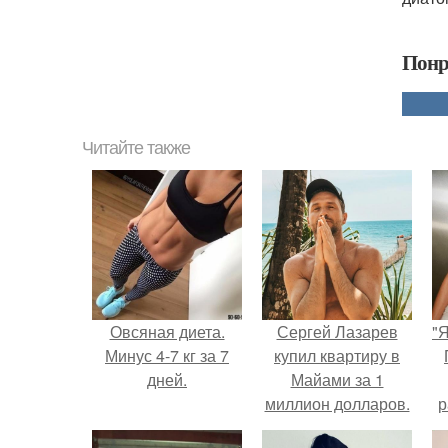
Понр
Читайте также
Овсяная диета.
Сергей Лазарев
"
Минус 4-7 кг за 7
купил квартиру в
дней.
Майами за 1
миллион долларов.
р