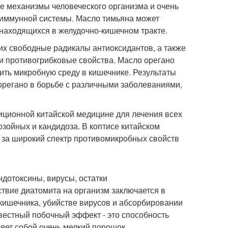
е механизмы человеческого организма и очень
 иммунной системы. Масло тимьяна может
, находящихся в желудочно-кишечном тракте.
х свободные радикалы антиоксидантов, а также
и противогрибковые свойства. Масло орегано
ить микробную среду в кишечнике. Результаты
орегано в борьбе с различными заболеваниями,
диционной китайской медицине для лечения всех
озойных и кандидоза. В коптисе китайском
 за широкий спектр противомикробных свойств
ндотоксины, вирусы, остатки
твие диатомита на организм заключается в
ишечника, убийстве вирусов и абсорбировании
вестный побочный эффект - это способность
яет собой очень мелкий порошок.