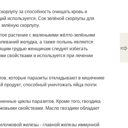
скорлупу за способность очищать кровь и
ий используется. Сок зелёной скорлупы для
 зелёную скорлупу.
истое растение с маленькими жёлто-зелёными
олеваний желудка, а также полынь является
⇨
ящим грудью женщинам следует избегать
и свойствами и используется при лечении
тов, которые паразиты откладывают в кишечнике
ый продукт, способный уничтожать яйца почти
зненные циклы паразитов. Кроме того, гвоздика
ковыми свойствами. Масло гвоздики обладает
вилочковой железы - главной железы иммунной