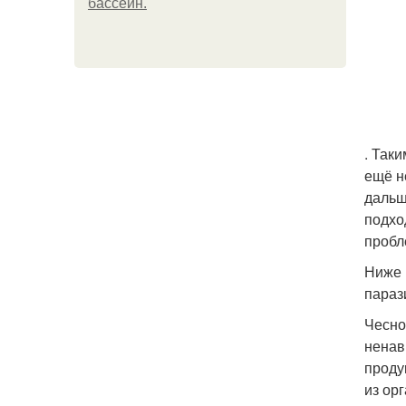
бассейн.
. Так
ещё н
дальш
подхо
пробл
Ниже 
параз
Чесно
ненав
проду
из ор