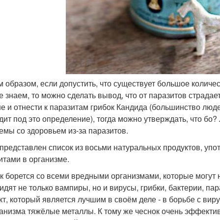
им образом, если допустить, что существует большое колич
е знаем, то можно сделать вывод, что от паразитов страдае
е и отнести к паразитам грибок Кандида (большинство люде
дит под это определение), тогда можно утверждать, что бо
емы со здоровьем из-за паразитов.
представлен список из восьми натуральных продуктов, упо
итами в организме.
к борется со всеми вредными организмами, которые могут 
идят не только вампиры, но и вирусы, грибки, бактерии, па
кт, который является лучшим в своём деле - в борьбе с ви
ганизма тяжёлые металлы. К тому же чеснок очень эффекти