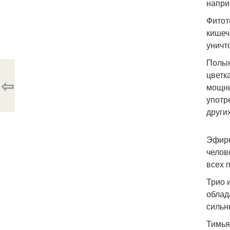
напри
Фитот
кишеч
уничт
Полын
цветк
⇦
мощны
употр
други
Эфирн
челов
всех 
Трио 
облад
сильн
Тимья