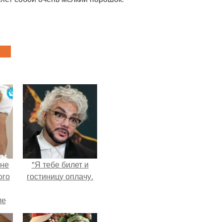
 не
"Я тебе билет и
ого
гостиницу оплачу.
ле
ых