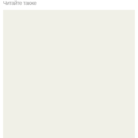
Читайте также
Углеводное чередование. Одна из самых безопасных
диетарных схем для сушки.
Мне 33. Работаю, люблю активные выходные,
спонтанные поездки и вечера в хорошей компании.