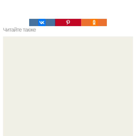
Читайте также
Запеканка в микроволновке пп. Творожная запеканка в
микроволновке.