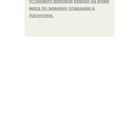
установил мировой рекорд на кубке
мира по зимнему плаванию в
Аргентине.