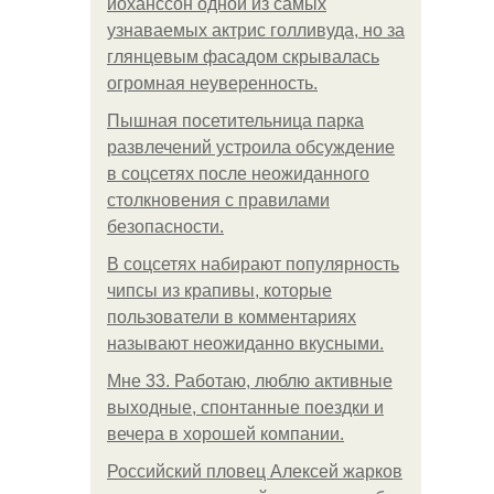
йоханссон одной из самых
узнаваемых актрис голливуда, но за
глянцевым фасадом скрывалась
огромная неуверенность.
Пышная посетительница парка
развлечений устроила обсуждение
в соцсетях после неожиданного
столкновения с правилами
безопасности.
В соцсетях набирают популярность
чипсы из крапивы, которые
пользователи в комментариях
называют неожиданно вкусными.
Мне 33. Работаю, люблю активные
выходные, спонтанные поездки и
вечера в хорошей компании.
Российский пловец Алексей жарков