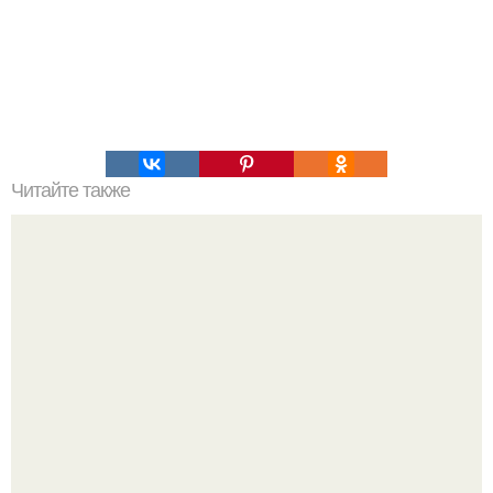
Читайте также
Мороженое из банана и какао: сладкая радость для
фигуры.