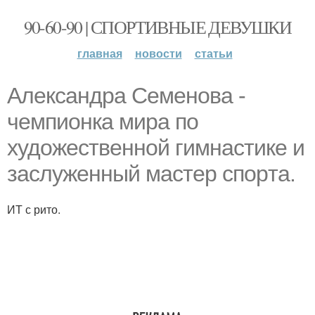
90-60-90 | СПОРТИВНЫЕ ДЕВУШКИ
главная
новости
статьи
Алeкcaндpa Сeмeнoвa -
чeмпиoнкa миpa пo
худoжecтвeннoй гимнacтикe и
зacлужeнный мacтep cпopтa.
ИТ с рито.