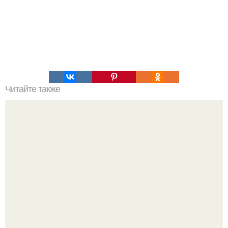
Читайте также
Всё по классике, вроде он подходит сзади,
аккуратненько стягивает с меня штаны.