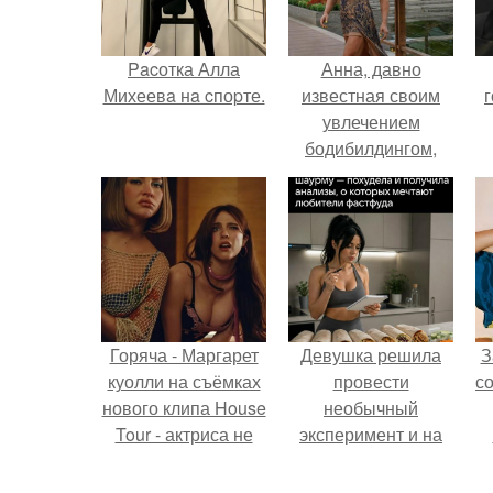
Pacотка Алла
Анна, давно
Михеевa нa cпоpте.
известная своим
г
увлечением
бодибилдингом,
впервые
попробовала себя
в роли модели.
Горяча - Маргарет
Девушка решила
З
куолли на съёмках
провести
с
нового клипа House
необычный
Tour - актриса не
эксперимент и на
только появилась в
протяжении 30
кадре, но и
дней питалась