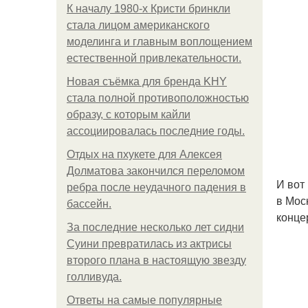
К началу 1980-х Кристи бринкли
стала лицом американского
моделинга и главным воплощением
естественной привлекательности.
Новая съёмка для бренда KHY
стала полной противоположностью
образу, с которым кайли
ассоциировалась последние годы.
Отдых на пхукете для Алексея
Долматова закончился переломом
И вот
ребра после неудачного падения в
в Мос
бассейн.
конце
За последние несколько лет сидни
Суини превратилась из актрисы
второго плана в настоящую звезду
голливуда.
Ответы на самые популярные