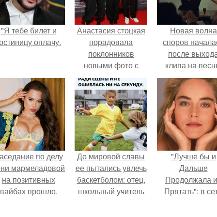
"Я тебе билет и
Анастасия стоцкая
Новая волна
остиницу оплачу.
порадовала
споров начала
поклонников
после выход
новыми фото с
клипа на пес
детьми - 14-летним
Petal.
Александром и 8-
летней верой.
аседание по делу
До мировой славы
"Лучше бы и
они мармеладовой
ее пытались увлечь
Дальше
на позитивных
баскетболом: отец,
Продолжала 
вайбах прошло.
школьный учитель
Прятать": в се
физкультуры и
обсудили
поклонник этой
внешность сыно