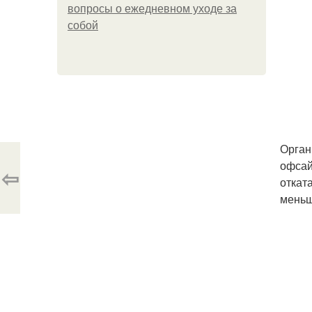
вопросы о ежедневном уходе за
собой
Орган
офсай
⇦
откат
меньш