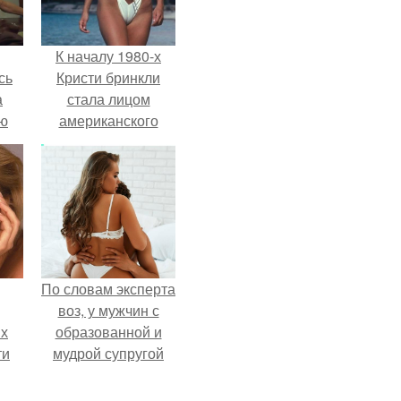
К началу 1980-х
сь
Кристи бринкли
а
стала лицом
ню
американского
моделинга и
главным
воплощением
естественной
привлекательности.
По словам эксперта
воз, у мужчин с
их
образованной и
ти
мудрой супругой
вероятность
вей
скоропостижной