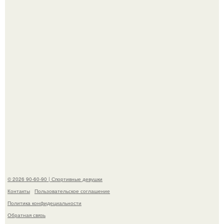
естественной привлекательности.
Горяча - Маргарет куолли на съёмках нового клипа
House Tour - актриса не только появилась в кадре, но и
выступила в роли сорежиссёра проекта.
© 2026 90-60-90 | Спортивные девушки
Контакты
Пользовательское соглашение
Политика конфидециальности
Обратная связь