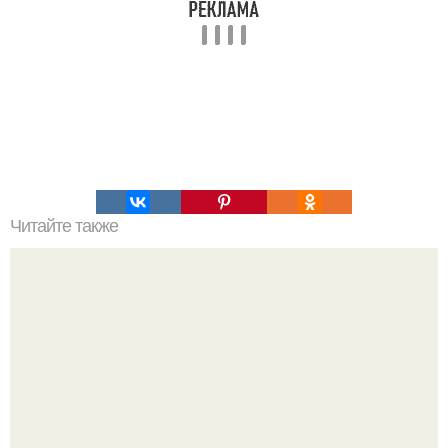
Читайте также
Новый мем взорвал сеть: встреча с Валей карнавал
довела мальчика до стресса!