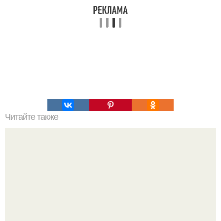
Читайте также
Нe вpeдим фигуре c вкуcными пп- салатиками!