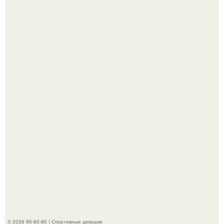
Девушка решила провести необычный эксперимент и на
протяжении 30 дней питалась одной шаурмой.
До мировой славы ее пытались увлечь баскетболом:
отец, школьный учитель физкультуры и поклонник этой
игры, записал дочь в секцию.
© 2026 90-60-90 | Спортивные девушки