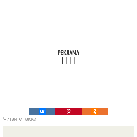
Читайте также