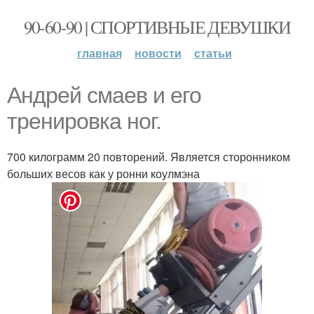
90-60-90 | СПОРТИВНЫЕ ДЕВУШКИ
главная
новости
статьи
Андрей смаев и его
тренировка ног.
700 килограмм 20 повторений. Является сторонником
больших весов как у ронни коулмэна