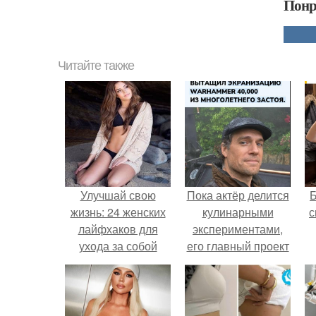
Понр
Читайте также
Улучшай свою
Пока актёр делится
жизнь: 24 женских
кулинарными
с
лайфхаков для
экспериментами,
ухода за собой
его главный проект
сделал серьёзный
шаг вперёд.