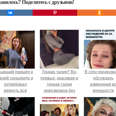
авилось? Поделитесь с друзьями!
Бывший пришёл к
Тонкая талия? Во-
В сети продолж
воей сеньорите и
первых, красивая и
обсуждать
потребовал
тонкая талия
изменения в
вернуть все
невозможна без
внешности
подарки.
здоровых
актрисы.
внутренних
органов.