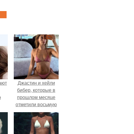
ают
Джастин и хейли
бибер, которые в
о
прошлом месяце
отметили восьмую
годовщину
помолвки, показали
новые фото с
совместного