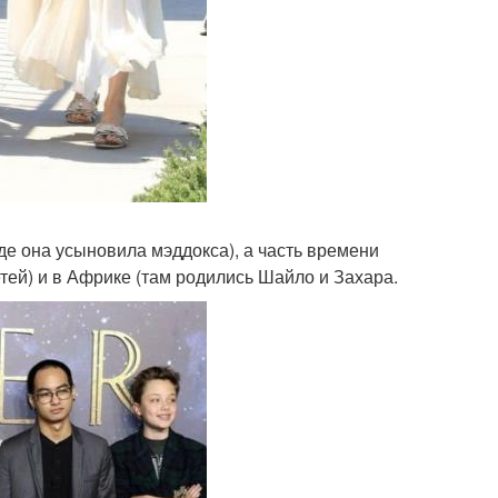
де она усыновила мэддокса), а часть времени
тей) и в Африке (там родились Шайло и Захара.