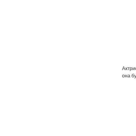
Актри
она б