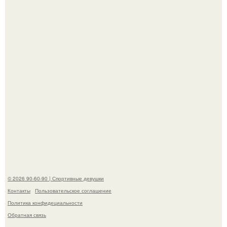
Кевин спейси заявил, что многолетние судебные
разбирательства практически уничтожили его состояние.
"Лучше бы и Дальше Продолжала их Прятать": в сети
обсудили внешность сыновей Шерон стоун.
© 2026 90-60-90 | Спортивные девушки
Контакты
Пользовательское соглашение
Политика конфидециальности
Обратная связь