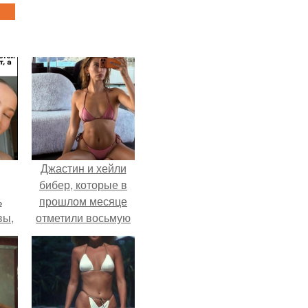
Джастин и хейли
бибер, которые в
ь
прошлом месяце
вы,
отметили восьмую
годовщину
 в
помолвки, показали
х
новые фото с
совместного
отдыха.