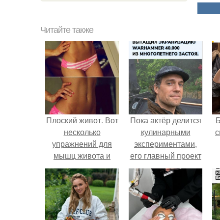
Читайте также
Плоский живот. Вот
Пока актёр делится
несколько
кулинарными
с
упражнений для
экспериментами,
мышц живота и
его главный проект
пресса:
сделал серьёзный
шаг вперёд.