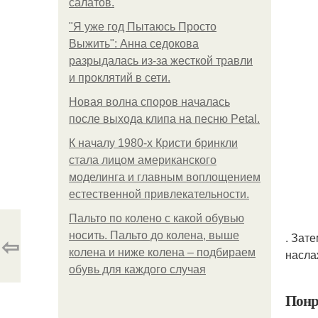
салатов.
"Я уже год Пытаюсь Просто
Выжить": Анна седокова
разрыдалась из-за жесткой травли
и проклятий в сети.
Новая волна споров началась
после выхода клипа на песню Petal.
К началу 1980-х Кристи бринкли
стала лицом американского
моделинга и главным воплощением
естественной привлекательности.
Пальто по колено с какой обувью
носить. Пальто до колена, выше
. Зат
⇦
колена и ниже колена – подбираем
насла
обувь для каждого случая
Понр