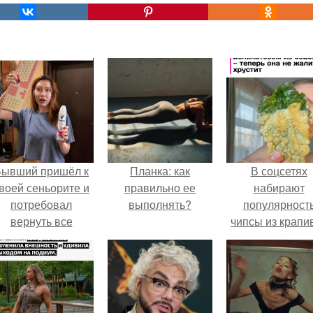
Бывший пришёл к
Планка: как
В соцсетях
воей сеньорите и
правильно ее
набирают
потребовал
выполнять?
популярност
вернуть все
чипсы из крапи
подарки.
которые
пользователи
комментария
называют
неожиданно