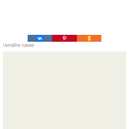
Читайте также
Виды подтягиваний на турнике и их воздействия на
определенные группы мышц.