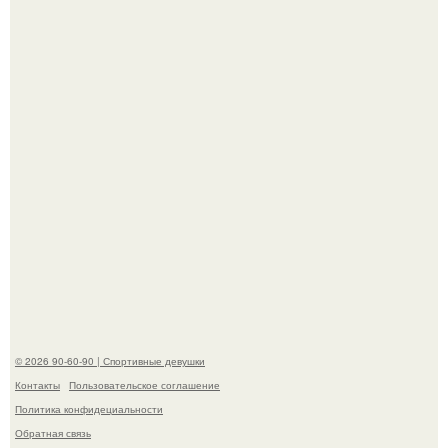
Талант - как и хорошие гены - часто передается по
наследству.
Артист джиган свои мускулы показал.
© 2026 90-60-90 | Спортивные девушки
Контакты
Пользовательское соглашение
Политика конфидециальности
Обратная связь