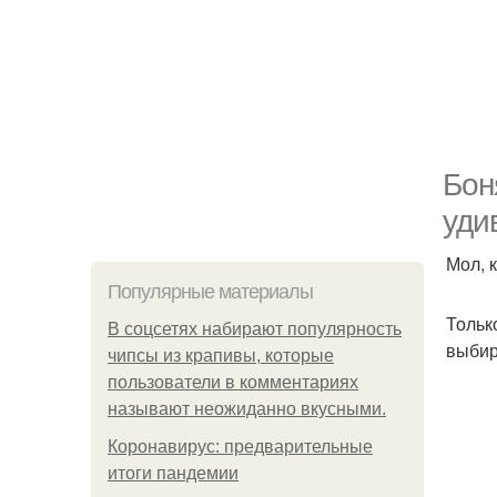
Бон
уди
Мол, 
Популярные материалы
Тольк
В соцсетях набирают популярность
выбир
чипсы из крапивы, которые
пользователи в комментариях
называют неожиданно вкусными.
Коронавирус: предварительные
итоги пандемии