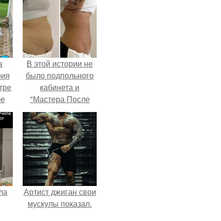
а
В этой истории не
рия
было подпольного
тре
кабинета и
ле
"Мастера После
а
Двухнедельных
й в
Курсов".
кую
ла
Артист джиган свои
мускулы показал.