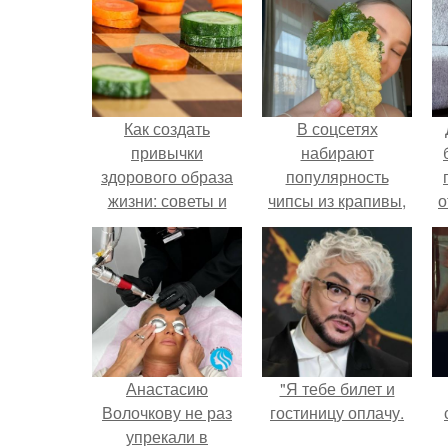
Как создать
В соцсетях
привычки
набирают
здорового образа
популярность
жизни: советы и
чипсы из крапивы,
о
рекомендации
которые
пользователи в
п
комментариях
называют
неожиданно
вкусными.
Анастасию
"Я тебе билет и
Волочкову не раз
гостиницу оплачу.
упрекали в