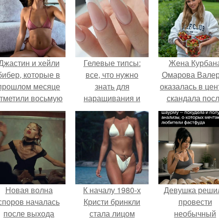
Джастин и хейли
Гелевые типсы:
Жена Курбан
бибер, которые в
все, что нужно
Омарова Вале
прошлом месяце
знать для
оказалась в цен
тметили восьмую
наращивания и
скандала пос
годовщину
дизайна ногтей
визита блогер
омолвки, показали
Марины ильино
новые фото с
её
совместного
косметологичес
отдыха.
клинику.
Новая волна
К началу 1980-х
Девушка реши
споров началась
Кристи бринкли
провести
после выхода
стала лицом
необычный