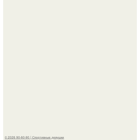
Новая съёмка для бренда KHY стала полной
противоположностью образу, с которым кайли
ассоциировалась последние годы.
Артист джиган свои мускулы показал.
© 2026 90-60-90 | Спортивные девушки