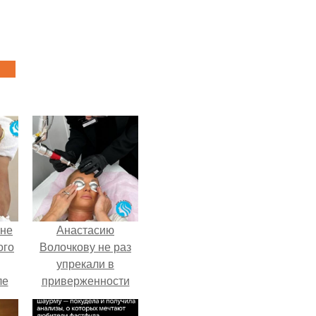
 не
Анастасию
ого
Волочкову не раз
упрекали в
ле
приверженности
ых
устаревшим бьюти -
процедурам.