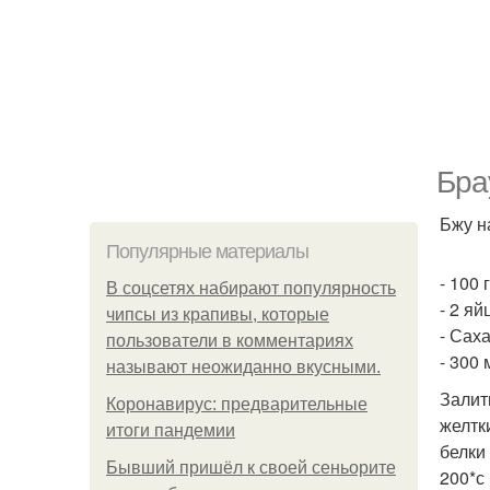
Бра
Бжу на
Популярные материалы
- 100 
В соцсетях набирают популярность
- 2 яй
чипсы из крапивы, которые
- Сах
пользователи в комментариях
- 300 
называют неожиданно вкусными.
Залит
Коронавирус: предварительные
желтк
итоги пандемии
белки
Бывший пришёл к своей сеньорите
200*с