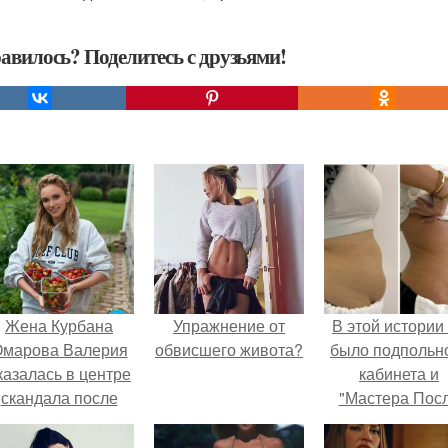
авилось? Поделитесь с друзьями!
Жена Курбана
Упражнение от
В этой истории
марова Валерия
обвисшего живота?
было подпольн
казалась в центре
кабинета и
скандала после
"Мастера Пос
визита блогера
Двухнедельн
арины ильиной в
Курсов".