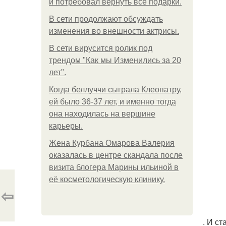
и потребовал вернуть все подарки.
В сети продолжают обсуждать
изменения во внешности актрисы.
В сети вирусится ролик под
трендом "Как мы Изменились за 20
лет".
Когда беллуччи сыграла Клеопатру,
ей было 36-37 лет, и именно тогда
она находилась на вершине
карьеры.
Жена Курбана Омарова Валерия
оказалась в центре скандала после
визита блогера Марины ильиной в
её косметологическую клинику.
⇦
. И с