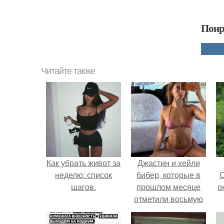
Понр
Читайте также
Как убрать живот за
Джастин и хейли
неделю: список
бибер, которые в
О
шагов.
прошлом месяце
о
отметили восьмую
годовщину
помолвки, показали
М