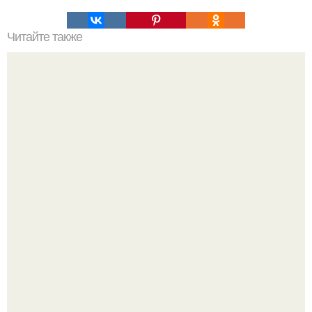
Читайте также
Коронавирус: предварительные итоги пандемии
Пока актёр делится кулинарными экспериментами, его