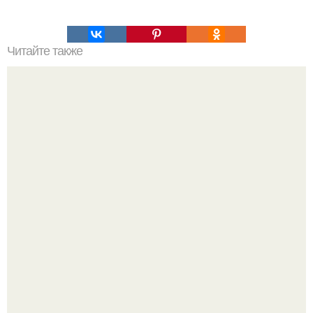
Читайте также
8 советов для правильного и здорового похудения.