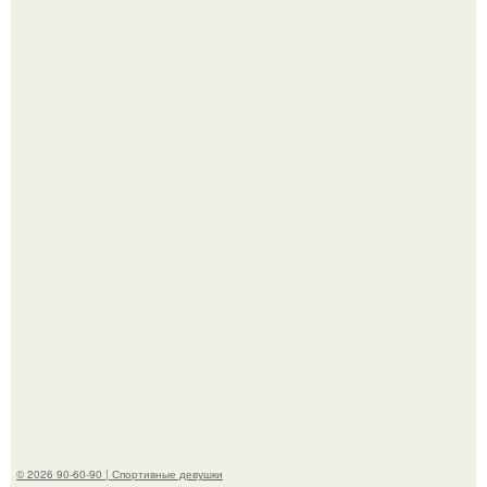
В этой истории не было подпольного кабинета и
"Мастера После Двухнедельных Курсов".
Анна, давно известная своим увлечением
бодибилдингом, впервые попробовала себя в роли
модели.
© 2026 90-60-90 | Спортивные девушки