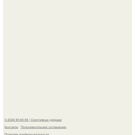
Кевин спейси заявил, что многолетние судебные
разбирательства практически уничтожили его состояние.
"Лучше бы и Дальше Продолжала их Прятать": в сети
обсудили внешность сыновей Шерон стоун.
© 2026 90-60-90 | Спортивные девушки
Контакты
Пользовательское соглашение
Политика конфидециальности