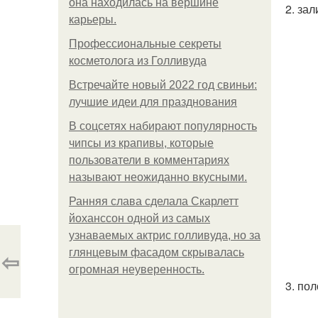
она находилась на вершине
2. за
карьеры.
Профессиональные секреты
косметолога из Голливуда
Встречайте новый 2022 год свиньи:
лучшие идеи для празднования
В соцсетях набирают популярность
чипсы из крапивы, которые
пользователи в комментариях
называют неожиданно вкусными.
Ранняя слава сделала Скарлетт
йоханссон одной из самых
узнаваемых актрис голливуда, но за
⇦
глянцевым фасадом скрывалась
огромная неуверенность.
3. по