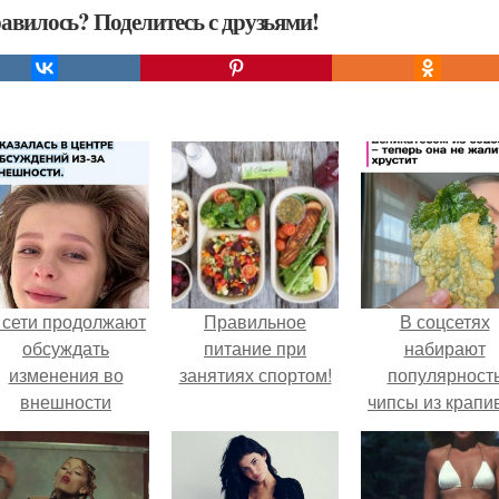
авилось? Поделитесь с друзьями!
 сети продолжают
Правильное
В соцсетях
обсуждать
питание при
набирают
изменения во
занятиях спортом!
популярност
внешности
чипсы из крапи
актрисы.
которые
пользователи
комментария