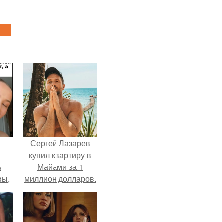
Сергей Лазарев
купил квартиру в
ь
Майами за 1
вы,
миллион долларов.
 в
х