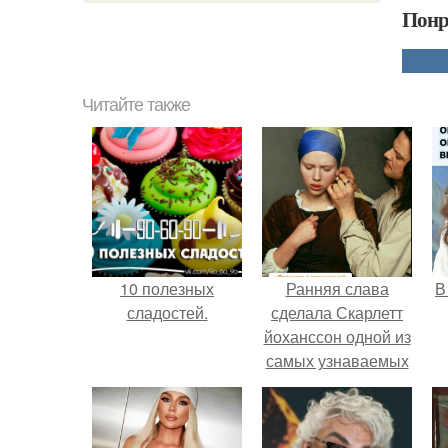
Понр
Читайте также
10 полезных
Ранняя слава
В
сладостей.
сделала Скарлетт
йоханссон одной из
самых узнаваемых
актрис голливуда,
но за глянцевым
фасадом