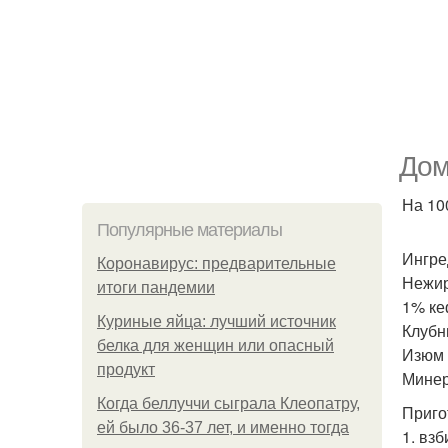
Дом
На 100
Популярные материалы
Ингре
Коронавирус: предварительные
Нежир
итоги пандемии
1% кеф
Куриные яйца: лучший источник
Клубн
белка для женщин или опасный
Изюм -
продукт
Минер
Когда беллуччи сыграла Клеопатру,
Приго
ей было 36-37 лет, и именно тогда
1. вз