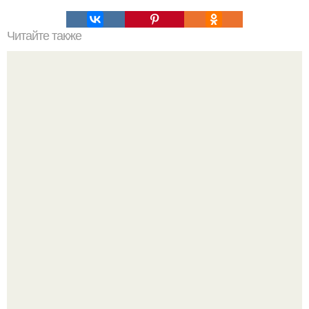
Читайте также
Индейка с сыром и овощами в духовке.
Когда беллуччи сыграла Клеопатру, ей было 36-37 лет, и