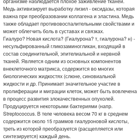
организме наблюдается плохое заживление тканей.
Медь активизирует выработку лизил - оксидазы, которая
важна при преобразовании коллагена и эластина. Медь
также обладает противовоспалительными свойствами и
может облегчить боль в суставах и связках.
Гиалуро? Новая кислота? (Гиалурона? т, гиалурона? н) -
несульфированный гликозаминогликан, входящий в
состав соединительной, эпителиальной и нервной
тканей. Является одним из основных компонентов
внеклеточного матрикса, содержится во многих
биологических жидкостях (слюне, синовиальной
жидкости и др. Принимает значительное участие в
пролиферации и миграции клеток, может быть вовлечена
в процесс развития злокачественных опухолей.
Продуцируется некоторыми бактериями (напр.
Streptococcus. В теле человека весом 70 кг в среднем
содержится около 15 граммов гиалуроновой кислоты,
треть из которой преобразуется (расщепляется или
синтезируется) каждый день.