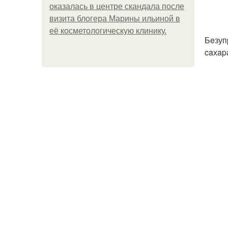
оказалась в центре скандала после
визита блогера Марины ильиной в
её косметологическую клинику.
Бeзуп
caхap