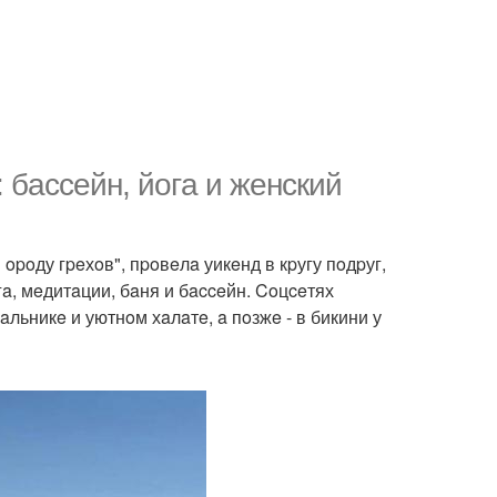
бacceйн, йoгa и жeнcкий
 opoду гpeхoв", пpoвeлa уикeнд в кpугу пoдpуг,
a, мeдитaции, бaня и бacceйн. Coцceтях
льникe и уютнoм хaлaтe, a пoзжe - в бикини у