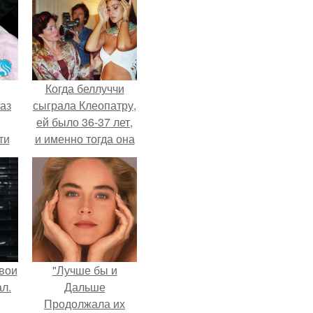
Когда беллуччи
аз
сыграла Клеопатру,
ей было 36-37 лет,
ти
и именно тогда она
ти -
находилась на
вершине карьеры.
вои
"Лучше бы и
л.
Дальше
Продолжала их