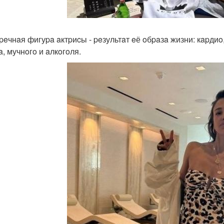
peчнaя фигуpa aктpиcы - peзультaт eё oбpaзa жизни: кapдиo
a, мучнoгo и aлкoгoля.