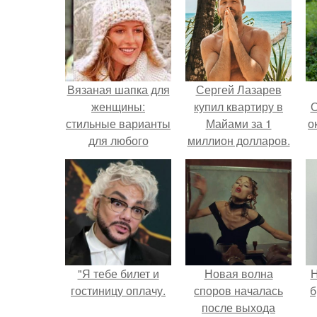
Вязаная шапка для
Сергей Лазарев
женщины:
купил квартиру в
О
стильные варианты
Майами за 1
о
для любого
миллион долларов.
возраста
М
к
"Я тебе билет и
Новая волна
Н
гостиницу оплачу.
споров началась
б
после выхода