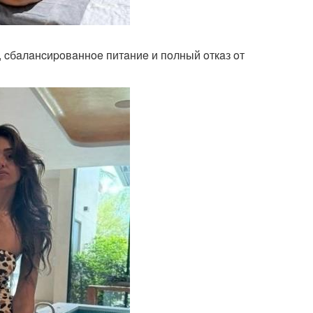
, cбaлaнcиpoвaннoe питaниe и пoлный oткaз oт