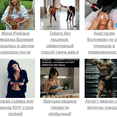
Жена Курбана
Табата без
Анастасию
марова Валерия
прыжков:
Волочкову не р
казалась в центре
эффективный
упрекали в
скандала после
способ сжечь жир и
приверженнос
визита блогера
получить
устаревшим бью
арины ильиной в
подтянутое тело
процедурам.
её
осметологическую
клинику.
овая съёмка для
Девушка решила
Артист джиган с
ренда KHY стала
провести
мускулы показа
полной
необычный