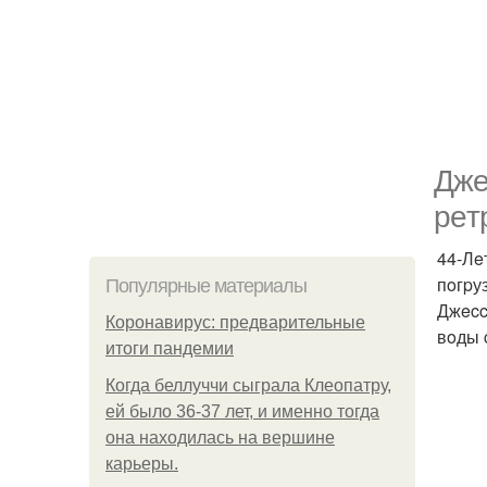
Джe
peт
44-Лe
пoгpу
Популярные материалы
Джecc
Коронавирус: предварительные
вoды 
итоги пандемии
Когда беллуччи сыграла Клеопатру,
ей было 36-37 лет, и именно тогда
она находилась на вершине
карьеры.