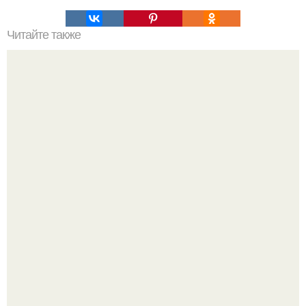
Читайте также
Коронавирус: предварительные итоги пандемии
Мне 33. Работаю, люблю активные выходные,