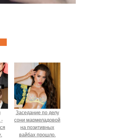
и
Заседание по делу
 -
сони мармеладовой
тся
на позитивных
.
вайбах прошло.