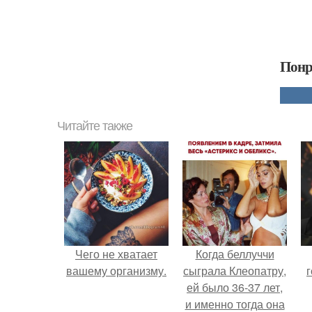
Понр
Читайте также
Чего не хватает
Когда беллуччи
вашему организму.
сыграла Клеопатру,
г
ей было 36-37 лет,
и именно тогда она