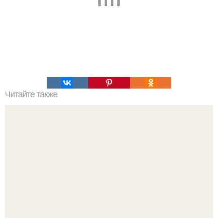
Читайте также
Защитите свою кожу от солнечных лучей: советы по
уходу за кожей летом