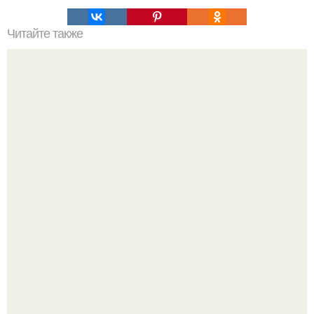
Читайте также
Упражнения, которые помогут быстро сесть на шпагат?
Почему стэтхэм и хантингтон - уайтли не спешат к