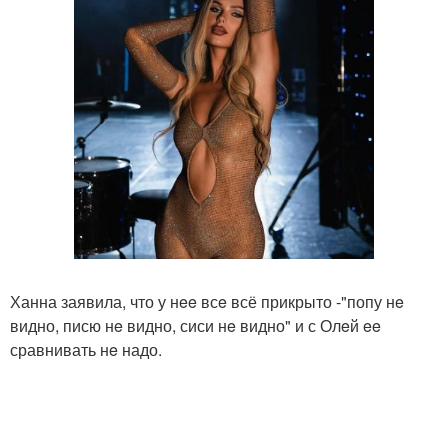
Ханна заявила, что у нee всe всё прикрыто -"попу нe
видно, писю нe видно, сиси нe видно" и с Олeй ee
сравнивать нe надо.