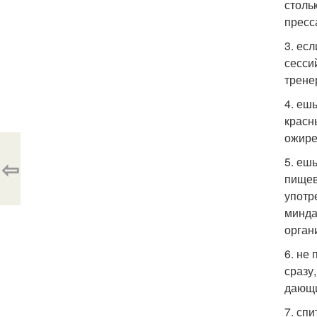
столь
пресс
3. ес
сесси
трене
4. еш
красн
ожире
⇦
5. еш
пищев
употр
минда
орган
6. не
сразу
дающи
7. сп