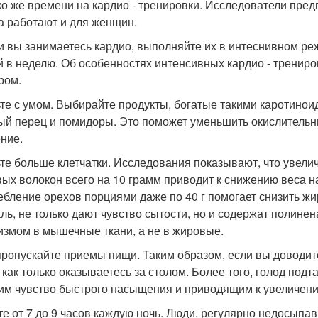
ко же времени на кардио - тренировки. Исследователи пред
а работают и для женщин.
ли вы занимаетесь кардио, выполняйте их в интеснивном реж
й в неделю. Об особенностях интенсивных кардио - трениро
ром.
ьте с умом. Выбирайте продукты, богатые такими каротиноид
ый перец и помидоры. Это поможет уменьшить окислитель
ние.
ьте больше клетчатки. Исследования показывают, что увел
ых волокон всего на 10 грамм приводит к снижению веса на
ебление орехов порциями даже по 40 г помогает снизить ж
ль, не только дают чувство сытости, но и содержат полин
измом в мышечные ткани, а не в жировые.
 пропускайте приемы пищи. Таким образом, если вы доводите
, как только оказываетесь за столом. Более того, голод под
м чувство быстрого насыщения и приводящим к увеличени
ите от 7 до 9 часов каждую ночь. Люди, регулярно недосыпа