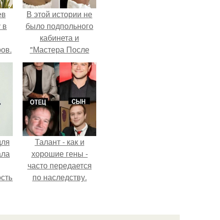
ев
В этой истории не
 в
было подпольного
кабинета и
ов.
"Мастера После
Двухнедельных
Курсов".
для
Талант - как и
ала
хорошие гены -
часто передается
остью
по наследству.
рым
сь