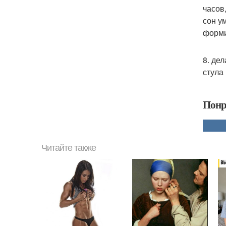
часов
сон у
форми
8. де
стула
Понр
Читайте также