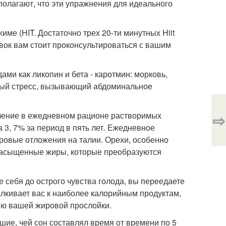
полагают, что эти упражнения для идеального
име (HIT. Достаточно трех 20-ти минутных Hiit
вок вам стоит проконсультироваться с вашим
ами как ликопин и бета - каротмин: морковь,
ный стресс, вызывающий абдоминальное
ичение в ежедневном рационе растворимых
⇨
 3, 7% за период в пять лет. Ежедневное
ировые отложения на талии. Орехи, особенно
енасыщенные жиры, которые преобразуются
 себя до острого чувства голода, вы переедаете
талкивает вас к наиболее калорийным продуктам,
ю вашей жировой прослойки.
вшие, чей сон составлял время от времени по 5