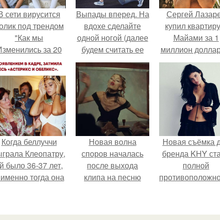
В сети вирусится
Выпады вперед. На
Сергей Лазар
олик под трендом
вдохе сделайте
купил квартиру
"Как мы
одной ногой (далее
Майами за 1
Изменились за 20
будем считать ее
миллион доллар
лет".
рабочей) широкий
шаг вперед.
Когда беллуччи
Новая волна
Новая съёмка 
ыграла Клеопатру,
споров началась
бренда KHY ст
й было 36-37 лет,
после выхода
полной
 именно тогда она
клипа на песню
противоположн
находилась на
Petal.
образу, с кото
ершине карьеры.
кайли
ассоциировала