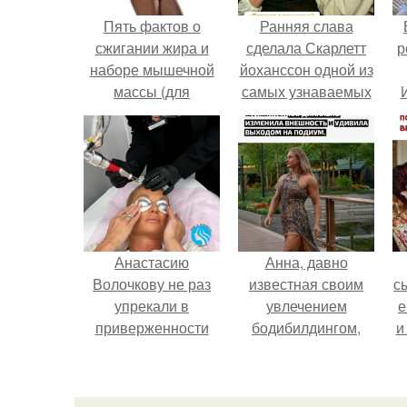
Пять фактов о
Ранняя слава
сжигании жира и
сделала Скарлетт
р
наборе мышечной
йоханссон одной из
массы (для
самых узнаваемых
женщин).
актрис голливуда,
но за глянцевым
фасадом
скрывалась
огромная
неуверенность.
Анастасию
Анна, давно
Волочкову не раз
известная своим
с
упрекали в
увлечением
е
приверженности
бодибилдингом,
и
устаревшим бьюти -
впервые
процедурам.
попробовала себя
в
в роли модели.