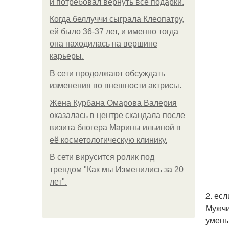
и потребовал вернуть все подарки.
Когда беллуччи сыграла Клеопатру,
ей было 36-37 лет, и именно тогда
она находилась на вершине
карьеры.
В сети продолжают обсуждать
изменения во внешности актрисы.
Жена Курбана Омарова Валерия
оказалась в центре скандала после
визита блогера Марины ильиной в
её косметологическую клинику.
В сети вирусится ролик под
трендом "Как мы Изменились за 20
лет".
2. ес
Мужчи
умень