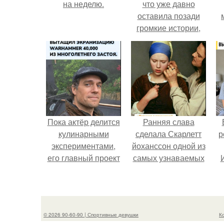
на неделю.
что уже давно
оставила позади
громкие истории,
сосредоточилась на
творчестве и не
дает новых
поводов для
конфликтов.
Пока актёр делится
Ранняя слава
кулинарными
сделала Скарлетт
р
экспериментами,
йоханссон одной из
его главный проект
самых узнаваемых
сделал серьёзный
актрис голливуда,
шаг вперёд.
но за глянцевым
фасадом
скрывалась
© 2026 90-60-90 | Спортивные девушки
К
огромная