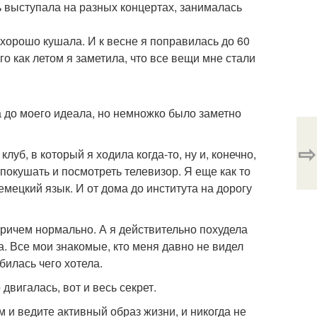
сь выступала на разных концертах, занималась
, хорошо кушала. И к весне я поправилась до 60
ого как летом я заметила, что все вещи мне стали
ла до моего идеала, но немножко было заметно
⇨
луб, в который я ходила когда-то, ну и, конечно,
покушать и посмотреть телевизор. Я еще как то
немецкий язык. И от дома до института на дорогу
причем нормально. А я действительно похудела
та. Все мои знакомые, кто меня давно не видел
обилась чего хотела.
двигалась, вот и весь секрет.
 и ведите активный образ жизни, и никогда не