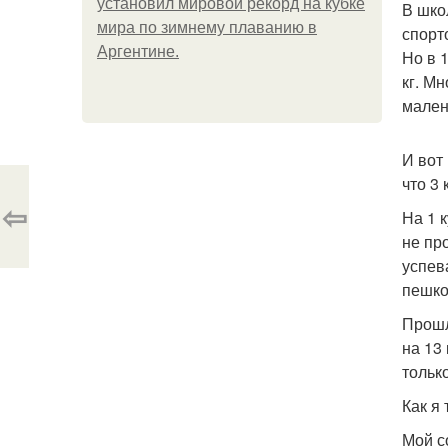
установил мировой рекорд на кубке
В шко
мира по зимнему плаванию в
спорт
Аргентине.
Но в 
кг. Мн
мален
И вот
что 3 
⇦
На 1 к
не пр
успев
пешко
Прошл
на 13
только
Как я
Мой с