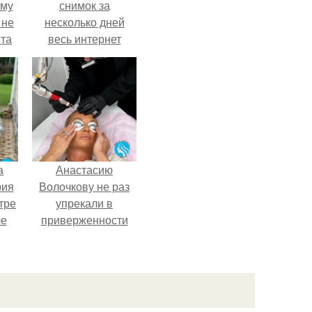
ему
снимок за
 не
несколько дней
та
весь интернет
облетел.
а
Анастасию
рия
Волочкову не раз
тре
упрекали в
ле
приверженности
а
устаревшим бьюти -
й в
процедурам.
кую