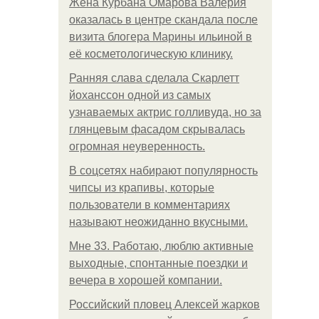
Жена Курбана Омарова Валерия
оказалась в центре скандала после
визита блогера Марины ильиной в
её косметологическую клинику.
Ранняя слава сделала Скарлетт
йоханссон одной из самых
узнаваемых актрис голливуда, но за
глянцевым фасадом скрывалась
огромная неуверенность.
В соцсетях набирают популярность
чипсы из крапивы, которые
пользователи в комментариях
называют неожиданно вкусными.
Мне 33. Работаю, люблю активные
выходные, спонтанные поездки и
вечера в хорошей компании.
Российский пловец Алексей жарков