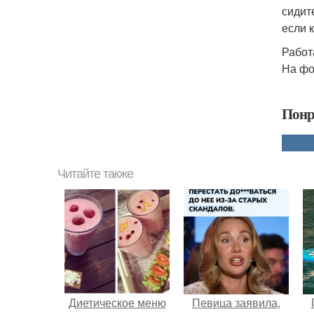
сидит
если 
Работ
На фот
Понр
Читайте также
Диетическое меню
Певица заявила,