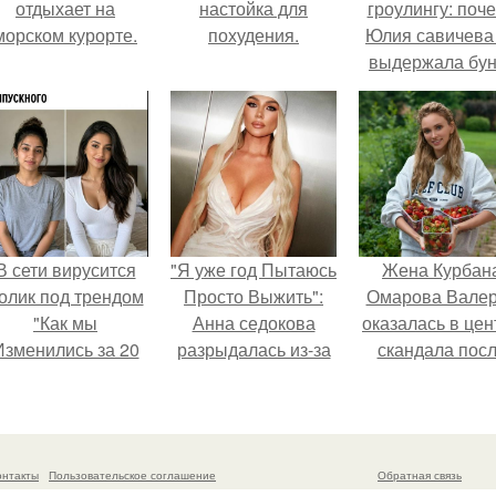
отдыхает на
настойка для
гроулингу: поч
морском курорте.
похудения.
Юлия савичева
выдержала бун
собственной
аудитории.
В сети вирусится
"Я уже год Пытаюсь
Жена Курбан
олик под трендом
Просто Выжить":
Омарова Вале
"Как мы
Анна седокова
оказалась в цен
Изменились за 20
разрыдалась из-за
скандала пос
лет".
жесткой травли и
визита блогер
проклятий в сети.
Марины ильино
её
косметологичес
онтакты
Пользовательское соглашение
Обратная связь
клинику.