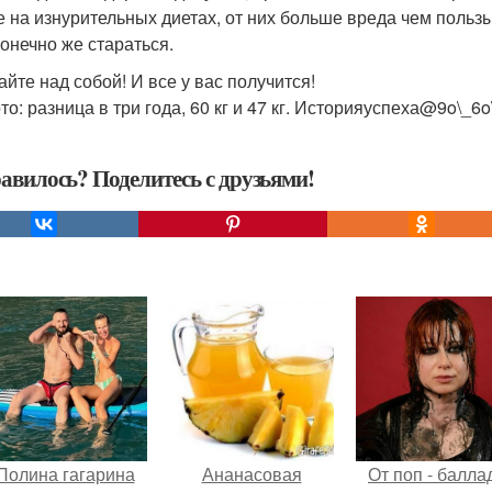
е на изнурительных диетах, от них больше вреда чем пользы.
конечно же стараться.
айте над собой! И все у вас получится!
о: разница в три года, 60 кг и 47 кг. Историяуспеха@9o\_6o
авилось? Поделитесь с друзьями!
Полина гагарина
Ананасовая
От поп - баллад