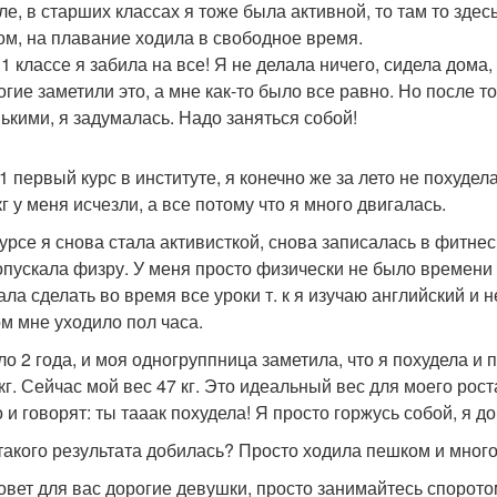
ле, в старших классах я тоже была активной, то там то зде
ом, на плавание ходила в свободное время.
11 классе я забила на все! Я не делала ничего, сидела дома
огие заметили это, а мне как-то было все равно. Но после т
ькими, я задумалась. Надо заняться собой!
 1 первый курс в институте, я конечно же за лето не похуде
кг у меня исчезли, а все потому что я много двигалась.
урсе я снова стала активисткой, снова записалась в фитнес к
опускала физру. У меня просто физически не было времени 
ала сделать во время все уроки т. к я изучаю английский и 
м мне уходило пол часа.
о 2 года, и моя одногруппница заметила, что я похудела и 
 кг. Сейчас мой вес 47 кг. Это идеальный вес для моего рос
 и говорят: ты тааак похудела! Я просто горжусь собой, я д
 такого результата добилась? Просто ходила пешком и много 
овет для вас дорогие девушки, просто занимайтесь споротом